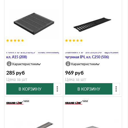
Решетка водоприемная Gidrolica
Решетка водоприемная Gidrolica
Point РВ-28,5.28,5 - пластиковая,
Standart РВ -10.13,6.50 - щелевая
кл. А15 (208)
чугунная ВЧ, кл. С250 (506)
Характеристики
Характеристики
285
руб
969
руб
Цена за шт
Цена за шт
В КОРЗИНУ
В КОРЗИНУ
В наличии
В наличии