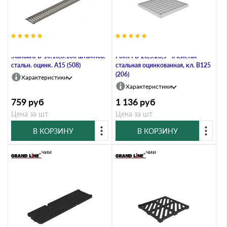
Решетка водоприемная Gidrolica
Решетка водоприемная Gidrolica
StandartРВ-10.13,6.100 штампов.
Point РВ-28,5.28,5 - ячеистая
стальн. оцинк. А15 (508)
стальная оцинкованная, кл. В125
(206)
Характеристики
Характеристики
759
руб
1 136
руб
Цена за шт
Цена за шт
В КОРЗИНУ
В КОРЗИНУ
В наличии
В наличии