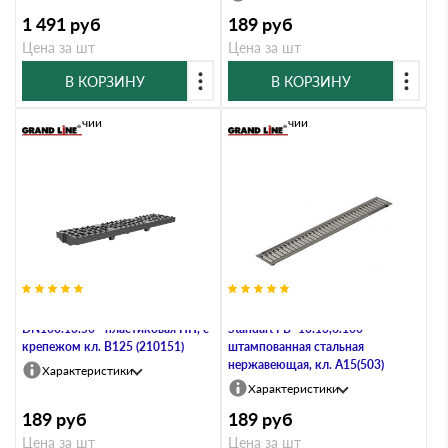
1 491
руб
189
руб
Цена за шт
Цена за шт
В КОРЗИНУ
В КОРЗИНУ
В наличии
В наличии
Решетка водоприемная VS LINE
Решетка водоприемная Gidrolica
DN100.13.50 - пластиковая ПП, с
Standart РВ -10.13,6.100 -
крепежом кл. B125 (210151)
штампованная стальная
нержавеющая, кл. А15(503)
Характеристики
Характеристики
189
руб
189
руб
Цена за шт
Цена за шт