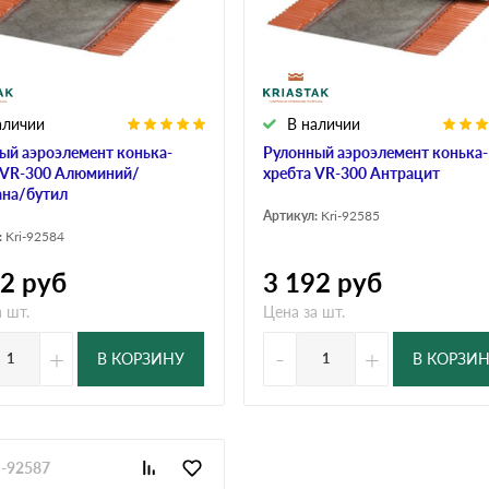
дулин
Ондулин Смарт
аличии
В наличии
кий
Шифер для грядок
ый аэроэлемент конька-
Рулонный аэроэлемент конька-
 VR-300 Алюминий/
хребта VR-300 Антрацит
на/бутил
Артикул:
Kri-92585
новой
:
Kri-92584
92
руб
3 192
руб
 шт.
Цена за шт.
+
-
+
В КОРЗИНУ
В КОРЗИ
i-92587