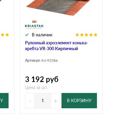
Ондутисс
Ондулина
В наличии
Шифер волновой
Шифер 8-волново
Рулонный аэроэлемент конька-
хребта VR-300 Кирпичный
Артикул:
Kri-92586
3 192
руб
Цена за шт.
-
+
НУ
В КОРЗИНУ