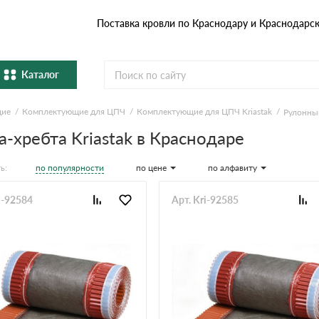
Поставка кровли по Краснодару и Краснодарс
Каталог
щие
Комплектующие для ЦПЧ
Комплектующие для ЦПЧ Kriastak
Рулонный
Металлочерепица
Гибка
-хребта Kriastak в Краснодаре
Натуральная керамическая
епица
Фибро
черепица
по популярности
по цене
по алфавиту
ь:
Профнастил и штакетник
Водос
i-92584
Арт. Kri-92585
Комплектующие