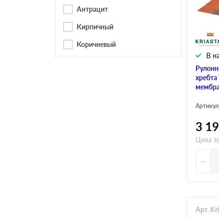
Черепица Он
Антрацит
Кирпичный
Шифер
Коричневый
В н
Шифер плос
Рулонн
хребта
мембра
Шифер 7-вол
Артикул
3 1
Цена за
-
Арт. Kr