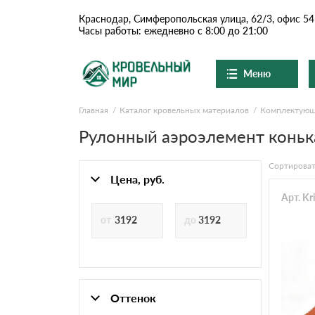
Краснодар, Симферопольская улица, 62/3, офис 54
Часы работы: ежедневно с 8:00 до 21:00
Меню
Главная
Каталог кровельных материалов
Комплектую
Ондулин и шифер
О компании
Доставка и оплата
Рулонный аэроэлемент конька
Вопросы-ответы
Цементно-песчаная чер
Акции
Сортироват
Контакты
Цена, руб.
Сланцевая кровля
Арт. Kr
Доборные элементы
Ондулин
Оттенок