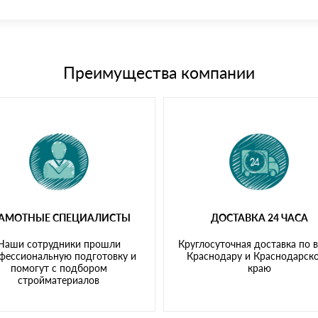
иема материала после проверки качества и количества заказанного
15 и не более 19 символов
е номенклатуру товара, количество. После оплаты осуществляется 
щим банковским картам
Преимущества компании
РАМОТНЫЕ СПЕЦИАЛИСТЫ
ДОСТАВКА 24 ЧАСА
Наши сотрудники прошли
Круглосуточная доставка по 
фессиональную подготовку и
Краснодару и Краснодарск
помогут с подбором
краю
стройматериалов