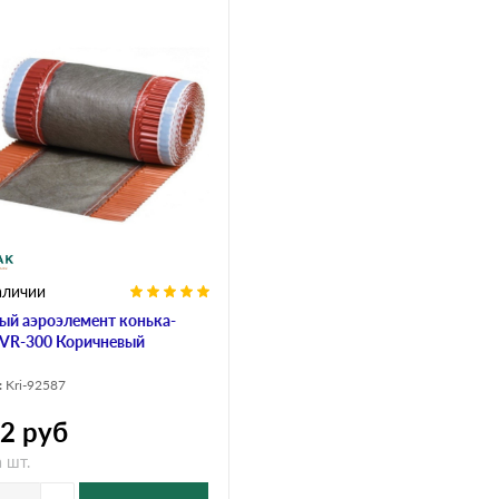
аличии
ый аэроэлемент конька-
 VR-300 Коричневый
:
Kri-92587
92
руб
 шт.