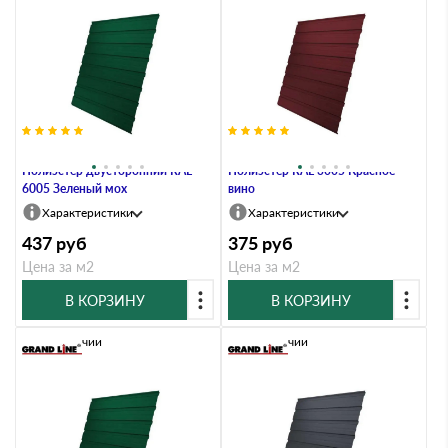
Профлист Grand Line C10В 0.45
Профлист Grand Line C10В 0.4
Полиэстер двусторонний RAL
Полиэстер RAL 3005 Красное
6005 Зеленый мох
вино
Характеристики
Характеристики
437
руб
375
руб
Цена за м2
Цена за м2
В КОРЗИНУ
В КОРЗИНУ
В наличии
В наличии