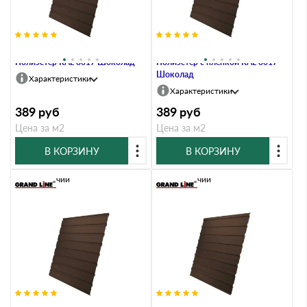
Профлист Grand Line C10В 0.45
Профлист Grand Line C10В 0.45
Полиэстер RAL 8017 Шоколад
Полиэстер с пленкой RAL 8017
Шоколад
Характеристики
Характеристики
389
руб
389
руб
Цена за м2
Цена за м2
В КОРЗИНУ
В КОРЗИНУ
В наличии
В наличии