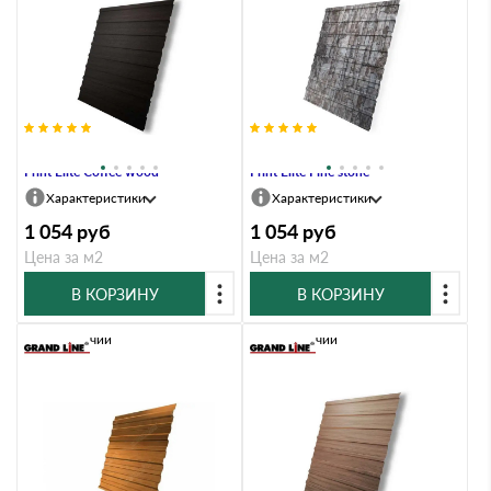
Профлист Grand Line C10A 0.45
Профлист Grand Line C10A 0.45
Print Elite Coffee wood
Print Elite Fine stone
Характеристики
Характеристики
1 054
руб
1 054
руб
Цена за м2
Цена за м2
В КОРЗИНУ
В КОРЗИНУ
В наличии
В наличии