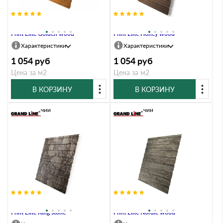
Профлист Grand Line C10A 0.45
Профлист Grand Line C10A 0.45
Print Elite Golden wood
Print Elite Honey wood
Характеристики
Характеристики
1 054
руб
1 054
руб
Цена за м2
Цена за м2
В КОРЗИНУ
В КОРЗИНУ
В наличии
В наличии
Профлист Grand Line C10A 0.45
Профлист Grand Line C10A 0.45
Print Elite King stone
Print Elite Nordic wood