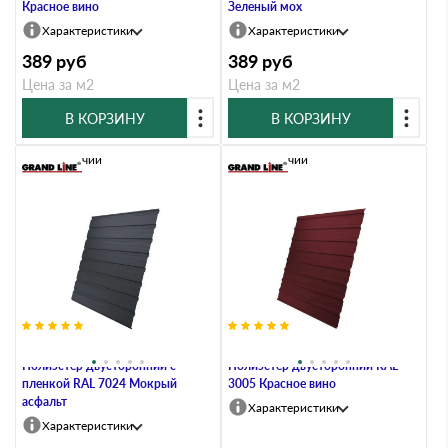
Красное вино
Зеленый мох
Характеристики
Характеристики
389
руб
389
руб
Цена за м2
Цена за м2
В КОРЗИНУ
В КОРЗИНУ
В наличии
В наличии
Профлист Grand Line C10В 0.45
Профлист Grand Line C10A 0.45
Полиэстер двусторонний с
Полиэстер двусторонний RAL
пленкой RAL 7024 Мокрый
3005 Красное вино
асфальт
Характеристики
Характеристики