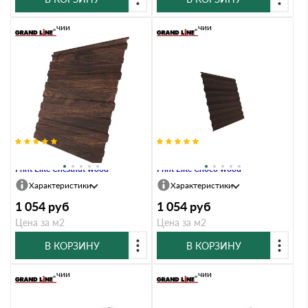
В наличии
В наличии
Профлист Grand Line C10A 0.45
Профлист Grand Line C10A 0.45
Print Elite Chestnut wood
Print Elite Choco wood
Характеристики
Характеристики
1 054
руб
1 054
руб
Цена за м2
Цена за м2
В КОРЗИНУ
В КОРЗИНУ
В наличии
В наличии