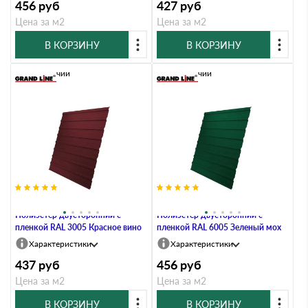
456
руб
427
руб
Цена за м2
Цена за м2
В КОРЗИНУ
В КОРЗИНУ
В наличии
В наличии
Профлист Grand Line C10A 0.45
Профлист Grand Line C10A 0.45
Полиэстер двусторонний с
Полиэстер двусторонний с
пленкой RAL 3005 Красное вино
пленкой RAL 6005 Зеленый мох
Характеристики
Характеристики
437
руб
456
руб
Цена за м2
Цена за м2
В КОРЗИНУ
В КОРЗИНУ