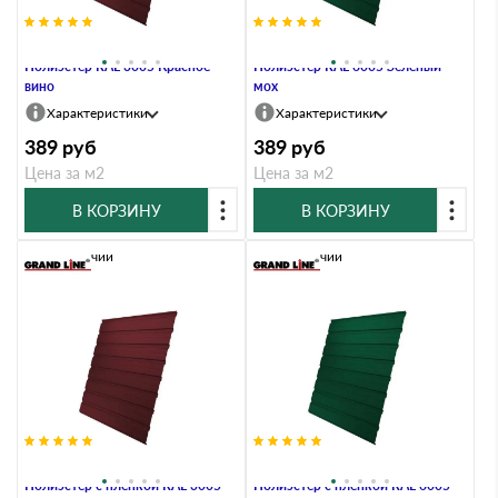
Профлист Grand Line C10В 0.45
Профлист Grand Line C10В 0.45
Полиэстер RAL 3005 Красное
Полиэстер RAL 6005 Зеленый
вино
мох
Характеристики
Характеристики
389
руб
389
руб
Цена за м2
Цена за м2
В КОРЗИНУ
В КОРЗИНУ
В наличии
В наличии
Профлист Grand Line C10В 0.45
Профлист Grand Line C10В 0.45
Полиэстер с пленкой RAL 3005
Полиэстер с пленкой RAL 6005