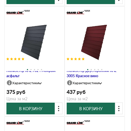
В наличии
В наличии
Профлист Grand Line C10В 0.4
Профлист Grand Line C10В 0.45
Полиэстер RAL 7024 Мокрый
Полиэстер двусторонний RAL
асфальт
3005 Красное вино
Характеристики
Характеристики
375
руб
437
руб
Цена за м2
Цена за м2
В КОРЗИНУ
В КОРЗИНУ
В наличии
В наличии