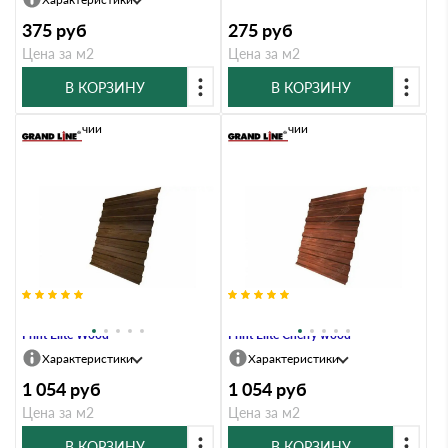
375
руб
275
руб
Цена за м2
Цена за м2
В КОРЗИНУ
В КОРЗИНУ
В наличии
В наличии
Профлист Grand Line C10A 0.45
Профлист Grand Line C10A 0.45
Print Elite Wood
Print Elite Cherry wood
Характеристики
Характеристики
1 054
руб
1 054
руб
Цена за м2
Цена за м2
В КОРЗИНУ
В КОРЗИНУ