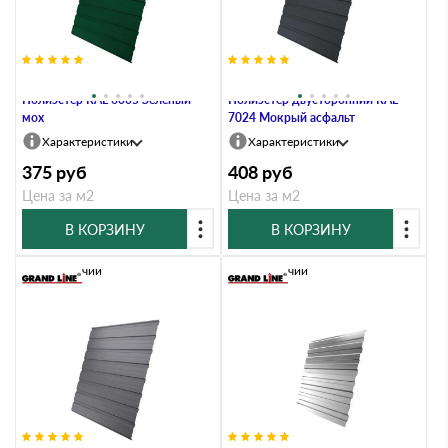
Профлист Grand Line C10В 0.4
Профлист Grand Line C10В 0.4
Полиэстер RAL 6005 Зеленый
Полиэстер двусторонний RAL
мох
7024 Мокрый асфальт
Характеристики
Характеристики
375
руб
408
руб
Цена за м2
Цена за м2
В КОРЗИНУ
В КОРЗИНУ
В наличии
В наличии