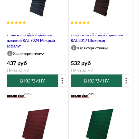
Профлист Grand Line C10A 0.45
Профлист Grand Line C10AВ 0.45
Полиэстер двусторонний с
Drap TwinColor двусторонний
пленкой RAL 7024 Мокрый
RAL 8017 Шоколад
асфальт
Характеристики
Характеристики
437
руб
532
руб
Цена за м2
Цена за м2
В КОРЗИНУ
В КОРЗИНУ
В наличии
В наличии