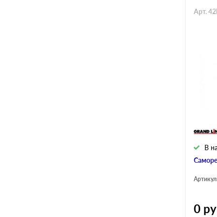
Арт. 4
В н
Саморе
Артикул
0
ру