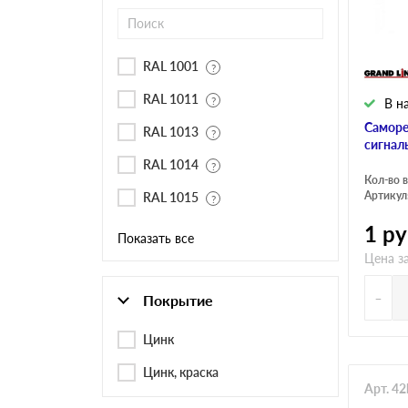
Черепица Он
Шифер
RAL 1001
RAL 1011
В н
Шифер плос
Саморе
RAL 1013
сигнал
RAL 1014
Кол-во в
Шифер 7-вол
Артикул
RAL 1015
1
ру
Показать все
Цена за
-
Покрытие
Цинк
Цинк, краска
Арт. 4