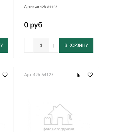
Артикул:
42h-64123
0
руб
-
+
НУ
В КОРЗИНУ
Арт. 42h-64127