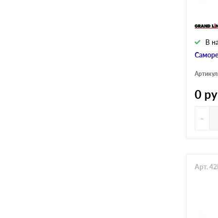
В н
Саморе
Артикул
0
ру
-
Арт. 4