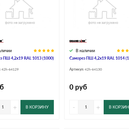
аличии
В наличии
з ПШ 4,2х19 RAL 1013 (1000)
Саморез ПШ 4,2х19 RAL 1014 (1
:
42h-64129
Артикул:
42h-64130
б
0
руб
+
-
+
В КОРЗИНУ
В КОРЗИ