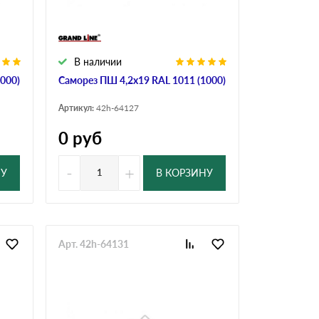
В наличии
000)
Саморез ПШ 4,2х19 RAL 1011 (1000)
Артикул:
42h-64127
0
руб
-
+
НУ
В КОРЗИНУ
Арт. 42h-64131