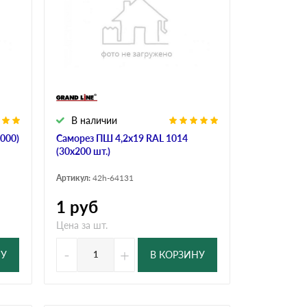
В наличии
000)
Саморез ПШ 4,2х19 RAL 1014
(30х200 шт.)
Артикул:
42h-64131
1
руб
Цена за шт.
-
+
НУ
В КОРЗИНУ