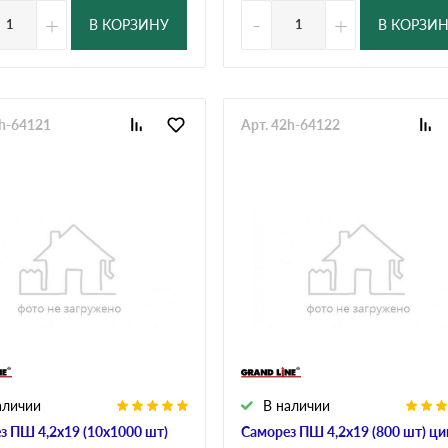
+
-
+
В КОРЗИНУ
В КОРЗИ
2h-64121
Арт. 42h-64122
аличии
В наличии
з ПШ 4,2х19 (10х1000 шт)
Саморез ПШ 4,2х19 (800 шт) ци