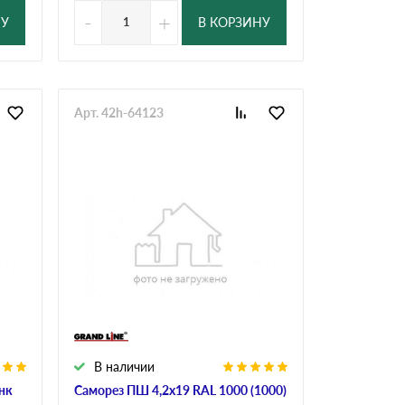
-
+
НУ
В КОРЗИНУ
Арт. 42h-64123
В наличии
нк
Саморез ПШ 4,2х19 RAL 1000 (1000)