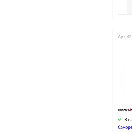
-
Арт. 4
В н
Саморе