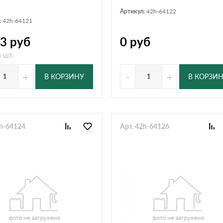
Артикул:
42h-64122
:
42h-64121
13
руб
0
руб
 шт.
+
-
+
В КОРЗИНУ
В КОРЗИ
2h-64124
Арт. 42h-64126