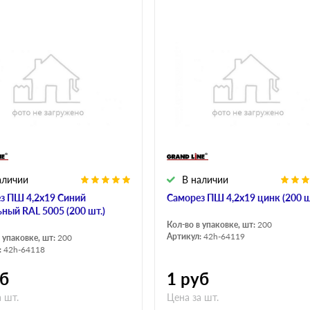
аличии
В наличии
з ПШ 4,2х19 Синий
Саморез ПШ 4,2х19 цинк (200 ш
ьный RAL 5005 (200 шт.)
Кол-во в упаковке, шт:
200
Артикул:
42h-64119
 упаковке, шт:
200
:
42h-64118
б
1
руб
 шт.
Цена за шт.