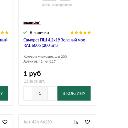
Ондутисс
Ондулина
В наличии
Шифер волновой
Шифер 8-волново
сный
Саморез ПШ 4,2х19 Зеленый мох
RAL 6005 (200 шт.)
Кол-во в упаковке, шт:
200
Артикул:
42h-64117
1
руб
Цена за шт.
-
+
НУ
В КОРЗИНУ
Арт. 42h-64120