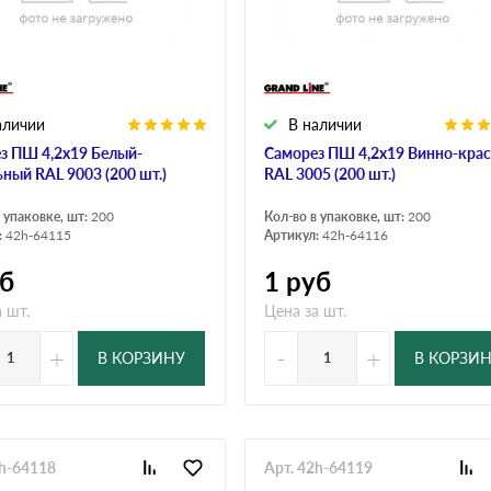
дулин
Ондулин Смарт
аличии
В наличии
кий
Шифер для грядок
з ПШ 4,2х19 Белый-
Саморез ПШ 4,2х19 Винно-кра
ьный RAL 9003 (200 шт.)
RAL 3005 (200 шт.)
 упаковке, шт:
200
Кол-во в упаковке, шт:
200
новой
:
42h-64115
Артикул:
42h-64116
б
1
руб
 шт.
Цена за шт.
+
-
+
В КОРЗИНУ
В КОРЗИ
2h-64118
Арт. 42h-64119