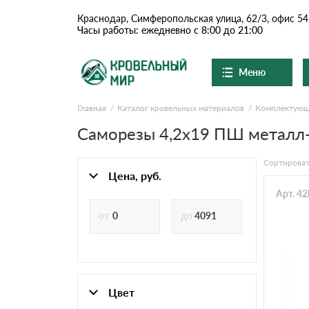
Краснодар, Симферопольская улица, 62/3, офис 54
Часы работы: ежедневно с 8:00 до 21:00
Меню
Главная
Каталог кровельных материалов
Комплектую
Ондулин и шифер
О компании
Доставка и оплата
Саморезы 4,2х19 ПШ металл-д
Вопросы-ответы
Цементно-песчаная чер
Акции
Сортироват
Контакты
Цена, руб.
Сланцевая кровля
Арт. 4
Доборные элементы
Ондулин
Цвет