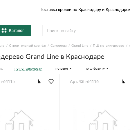
Поставка кровли по Краснодару и Краснодарс
Каталог
щие
Строительный крепёж
Саморезы
Grand Line
ПШ металл-дерево
Металлочерепица
Гибка
ерево Grand Line в Краснодаре
Натуральная керамическая
епица
Фибро
черепица
по популярности
по цене
по алфавиту
ь:
Профнастил и штакетник
Водос
2h-64115
Арт. 42h-64116
Комплектующие