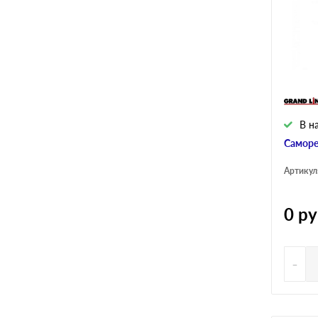
В н
Саморе
Артикул
0
ру
-