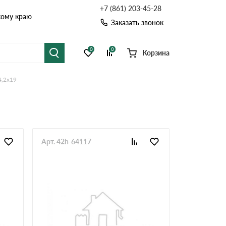
+7 (861) 203-45-28
кому краю
Заказать звонок
0
0
Корзина
4,2х19
я черепица
Рулонная кровля
цементная черепица
Фальцевая кровля
точные системы
Софиты
Арт. 42h-64117
Комплектующие д