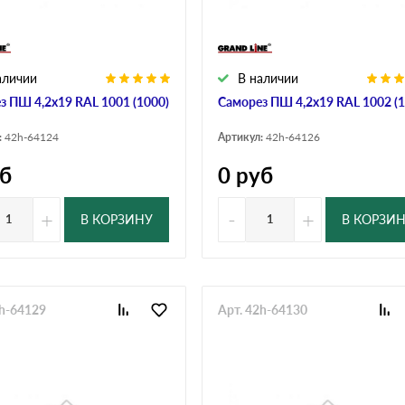
аличии
В наличии
з ПШ 4,2х19 RAL 1001 (1000)
Саморез ПШ 4,2х19 RAL 1002 (1
:
42h-64124
Артикул:
42h-64126
б
0
руб
+
-
+
В КОРЗИНУ
В КОРЗИ
2h-64129
Арт. 42h-64130