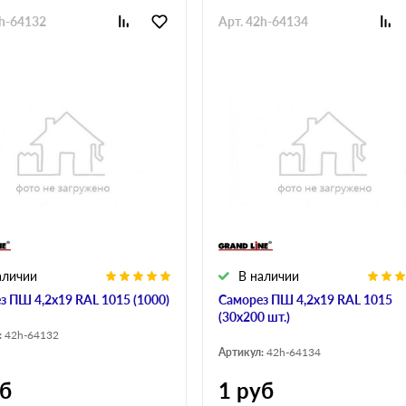
2h-64132
Арт. 42h-64134
аличии
В наличии
з ПШ 4,2х19 RAL 1015 (1000)
Саморез ПШ 4,2х19 RAL 1015
(30х200 шт.)
:
42h-64132
Артикул:
42h-64134
б
1
руб