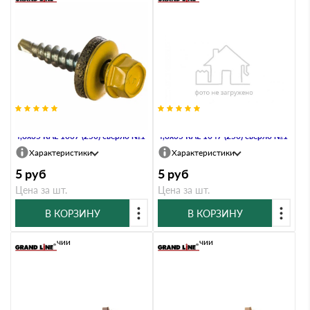
Саморез кровельный Daxmer
Саморез кровельный Daxmer
4,8х35 RAL 1037 (250) сверло №1
4,8х35 RAL 1047 (250) сверло №1
Характеристики
Характеристики
5
руб
5
руб
Цена за шт.
Цена за шт.
В КОРЗИНУ
В КОРЗИНУ
В наличии
В наличии