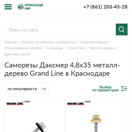
+7 (861) 203-45-28
Меню
О компании
Главная
Каталог кровельных материалов
Комплектующие
Доставка и оплата
Строительный крепёж
Саморезы
Grand Line
Металл-дерево
Даксмер 4,8х35
Вопросы-ответы
Саморезы Даксмер 4,8х35 металл-
дерево Grand Line в Краснодаре
Акции
Выбор
Контакты
по параметрам
В наличии
В наличии