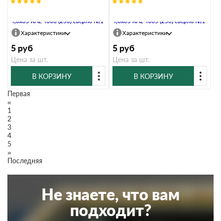
Саморез кровельный Daxmer
Саморез кровельный Daxmer
4,8х35 RAL 4003 (250) сверло №1
4,8х35 RAL 4005 (250) сверло №1
Характеристики
Характеристики
5
руб
5
руб
Цена за шт.
Цена за шт.
В КОРЗИНУ
В КОРЗИНУ
Первая
«
1
2
3
4
5
»
Последняя
Не знаете, что вам
подходит?