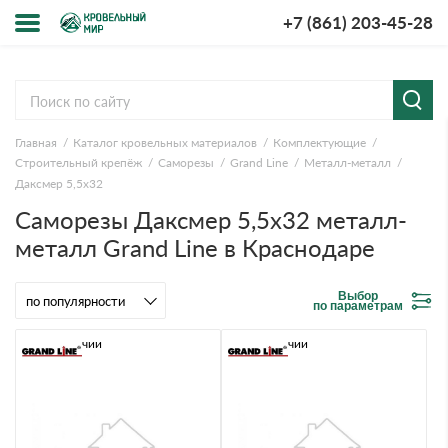
+7 (861) 203-45-28
Меню
О компании
Главная
Каталог кровельных материалов
Комплектующие
Доставка и оплата
Строительный крепёж
Саморезы
Grand Line
Металл-металл
Даксмер 5,5х32
Вопросы-ответы
Саморезы Даксмер 5,5х32 металл-
металл Grand Line в Краснодаре
Акции
Выбор
Контакты
по параметрам
В наличии
В наличии