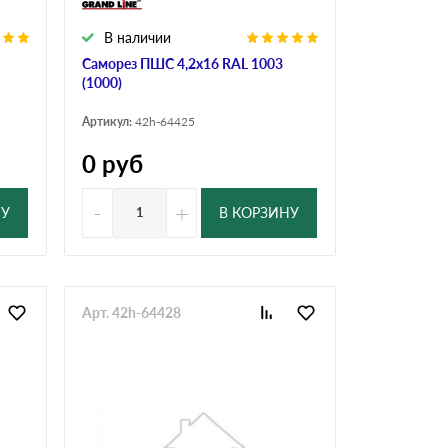
В наличии
Саморез ПШС 4,2х16 RAL 1003
(1000)
Артикул:
42h-64425
0
руб
-
+
НУ
В КОРЗИНУ
Арт. 42h-64428