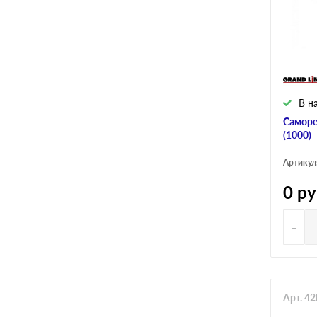
В н
Саморе
(1000)
Артикул
0
ру
-
Арт. 4