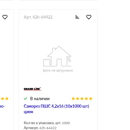
Арт. 42h-64422
В наличии
но-
Саморез ПШС 4,2х16 (10х1000 шт)
цинк
Кол-во в упаковке, шт:
1000
Артикул:
42h-64422