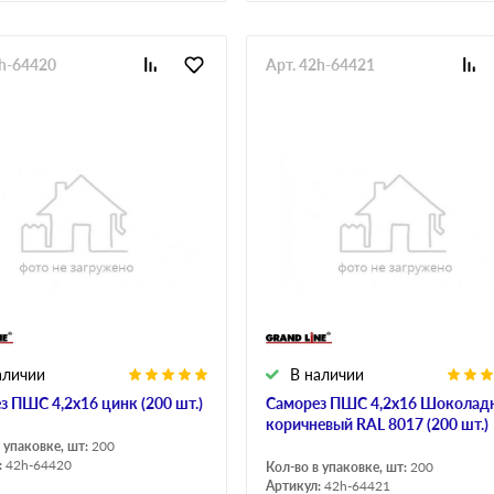
2h-64420
Арт. 42h-64421
аличии
В наличии
з ПШС 4,2х16 цинк (200 шт.)
Саморез ПШС 4,2х16 Шоколад
коричневый RAL 8017 (200 шт.)
 упаковке, шт:
200
:
42h-64420
Кол-во в упаковке, шт:
200
Артикул:
42h-64421