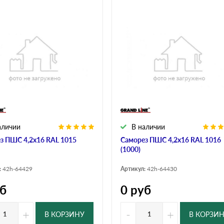
аличии
В наличии
з ПШС 4,2х16 RAL 1015
Саморез ПШС 4,2х16 RAL 1016
(1000)
:
42h-64429
Артикул:
42h-64430
б
0
руб
+
-
+
В КОРЗИНУ
В КОРЗИ