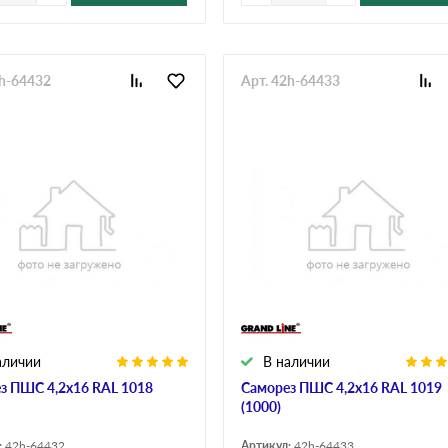
2h-64432
Арт. 42h-64433
аличии
В наличии
з ПШС 4,2х16 RAL 1018
Саморез ПШС 4,2х16 RAL 1019
(1000)
:
42h-64432
Артикул:
42h-64433