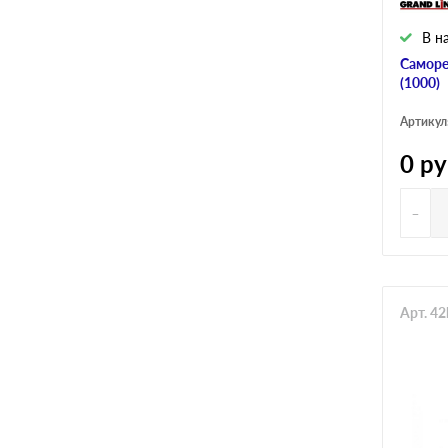
В н
Саморе
(1000)
Артикул
0
ру
-
Арт. 4