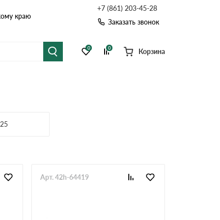
+7 (861) 203-45-28
кому краю
Заказать звонок
0
0
Корзина
я черепица
Рулонная кровля
цементная черепица
Фальцевая кровля
х25
точные системы
Софиты
Арт. 42h-64419
Комплектующие д