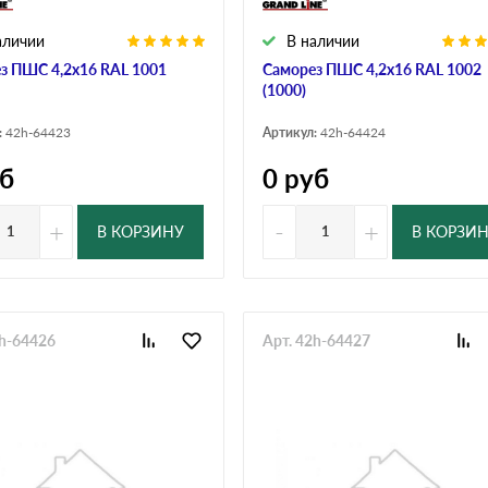
аличии
В наличии
з ПШС 4,2х16 RAL 1001
Саморез ПШС 4,2х16 RAL 1002
(1000)
:
42h-64423
Артикул:
42h-64424
б
0
руб
+
-
+
В КОРЗИНУ
В КОРЗИ
2h-64426
Арт. 42h-64427