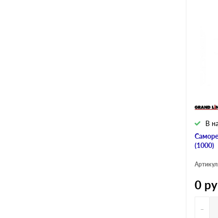
В н
Саморе
(1000)
Артикул
0
ру
-