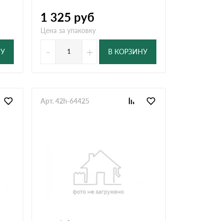
1 325
руб
Цена за упаковку
-
+
НУ
В КОРЗИНУ
Арт. 42h-64425