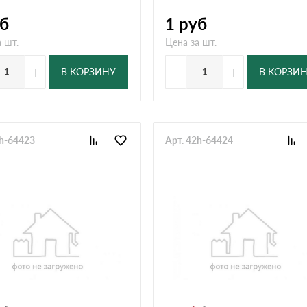
б
1
руб
 шт.
Цена за шт.
+
-
+
В КОРЗИНУ
В КОРЗИ
2h-64423
Арт. 42h-64424