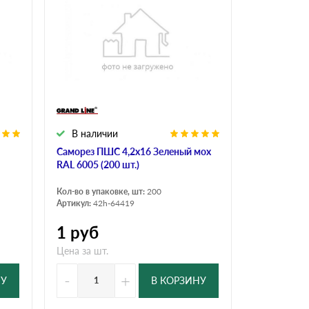
Ондутисс
Ондулина
Шифер волновой
Шифер 8-волново
В наличии
Саморез ПШС 4,2х16 Зеленый мох
RAL 6005 (200 шт.)
Кол-во в упаковке, шт:
200
Артикул:
42h-64419
1
руб
Цена за шт.
-
+
НУ
В КОРЗИНУ