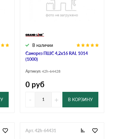
В наличии
Саморез ПШС 4,2х16 RAL 1014
(1000)
Артикул:
42h-64428
0
руб
-
+
НУ
В КОРЗИНУ
Арт. 42h-64431