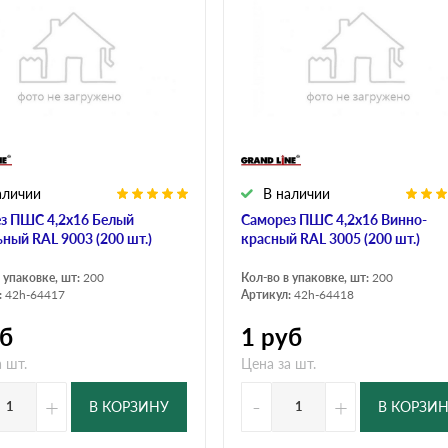
дулин
Ондулин Смарт
кий
Шифер для грядок
аличии
В наличии
новой
з ПШС 4,2х16 Белый
Саморез ПШС 4,2х16 Винно-
ьный RAL 9003 (200 шт.)
красный RAL 3005 (200 шт.)
 упаковке, шт:
200
Кол-во в упаковке, шт:
200
:
42h-64417
Артикул:
42h-64418
б
1
руб
 шт.
Цена за шт.
+
-
+
В КОРЗИНУ
В КОРЗИ