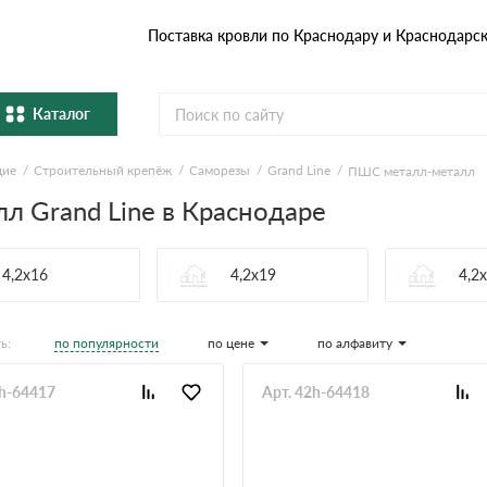
Поставка кровли по Краснодару и Краснодарс
Каталог
щие
Строительный крепёж
Саморезы
Grand Line
ПШС металл-металл
Металлочерепица
Гибка
 Grand Line в Краснодаре
Натуральная керамическая
епица
Фибро
черепица
4,2х16
4,2х19
4,2
Профнастил и штакетник
Водос
по популярности
по цене
по алфавиту
ь:
Комплектующие
2h-64417
Арт. 42h-64418