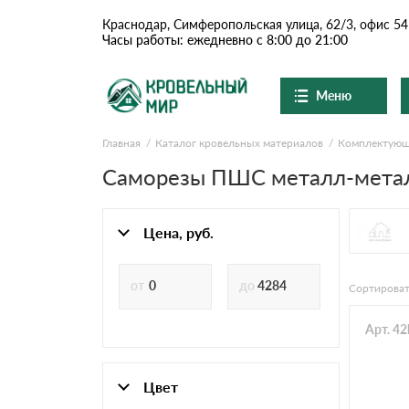
Краснодар, Симферопольская улица, 62/3, офис 54
Часы работы: ежедневно с 8:00 до 21:00
Меню
Главная
Каталог кровельных материалов
Комплектую
Ондулин и шифер
О компании
Доставка и оплата
Саморезы ПШС металл-металл
Вопросы-ответы
Цементно-песчаная чер
Акции
Контакты
Цена, руб.
Сланцевая кровля
Сортироват
Доборные элементы
Арт. 4
Ондулин
Цвет