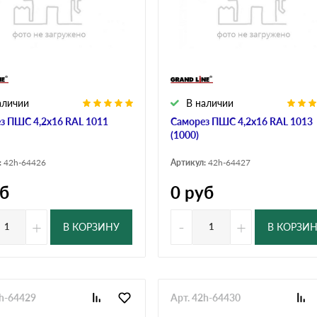
аличии
В наличии
з ПШС 4,2х16 RAL 1011
Саморез ПШС 4,2х16 RAL 1013
(1000)
:
42h-64426
Артикул:
42h-64427
б
0
руб
+
-
+
В КОРЗИНУ
В КОРЗИ
2h-64429
Арт. 42h-64430