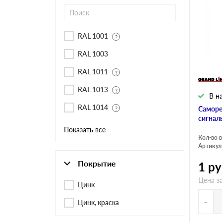
Черепица Он
Шифер
RAL 1001
RAL 1003
Шифер плос
RAL 1011
RAL 1013
В н
Шифер 7-вол
RAL 1014
Саморе
сигнал
Показать все
Кол-во в
Артикул
Покрытие
1
ру
Цена за
Цинк
-
Цинк, краска