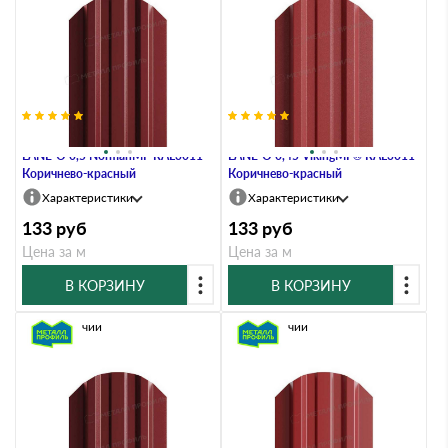
Штакетник Металл Профиль
Штакетник Металл Профиль
LАNE-O 0,5 NormanMP RAL3011
LАNE-O 0,45 VikingMP® RAL3011
Коричнево-красный
Коричнево-красный
Характеристики
Характеристики
133
руб
133
руб
Цена за м
Цена за м
В КОРЗИНУ
В КОРЗИНУ
В наличии
В наличии