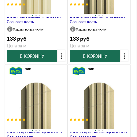
Штакетник Металл Профиль
Штакетник Металл Профиль
LАNE-T 0,5 NormanMP RAL1014
LАNE-O 0,5 NormanMP RAL1014
Слоновая кость
Слоновая кость
Характеристики
Характеристики
133
руб
133
руб
Цена за м
Цена за м
В КОРЗИНУ
В КОРЗИНУ
В наличии
В наличии
Штакетник Металл Профиль
Штакетник Металл Профиль
LАNE-O 0,4 Полиэстер RAL1014
LАNE-O 0,45 Полиэстер RAL1014