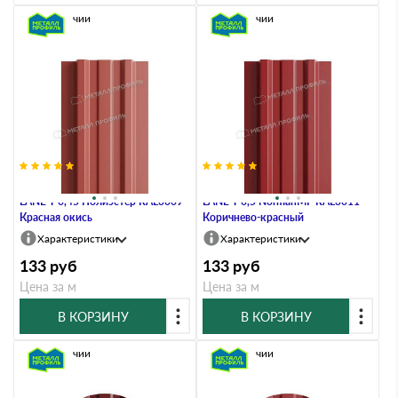
В наличии
В наличии
Штакетник Металл Профиль
Штакетник Металл Профиль
LАNE-T 0,45 Полиэстер RAL3009
LАNE-T 0,5 NormanMP RAL3011
Красная окись
Коричнево-красный
Характеристики
Характеристики
133
руб
133
руб
Цена за м
Цена за м
В КОРЗИНУ
В КОРЗИНУ
В наличии
В наличии