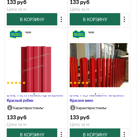
133
руб
133
руб
Цена за м
Цена за м
В КОРЗИНУ
В КОРЗИНУ
В наличии
В наличии
Штакетник Металл Профиль
Штакетник Металл Профиль
LАNE-T 0,45 Полиэстер RAL3003
LАNE-T 0,5 NormanMP RAL3005
Красный рубин
Красное вино
Характеристики
Характеристики
133
руб
133
руб
Цена за м
Цена за м
В КОРЗИНУ
В КОРЗИНУ