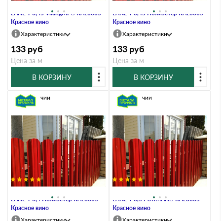
Штакетник Металл Профиль
Штакетник Металл Профиль
LАNE-T 0,45 VikingMP® RAL3005
LАNE-T 0,45 Полиэстер RAL3005
Красное вино
Красное вино
Характеристики
Характеристики
133
руб
133
руб
Цена за м
Цена за м
В КОРЗИНУ
В КОРЗИНУ
В наличии
В наличии
Штакетник Металл Профиль
Штакетник Металл Профиль
LАNE-T 0,4 Полиэстер RAL3005
LАNE-T 0,5 PURMAN® RAL3005
Красное вино
Красное вино
Характеристики
Характеристики