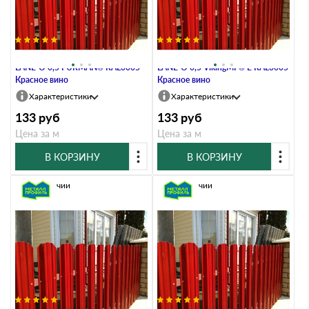
Штакетник Металл Профиль
Штакетник Металл Профиль
LАNE-O 0,5 PURMAN® RAL3005
LАNE-O 0,5 VikingMP® E RAL3005
Красное вино
Красное вино
Характеристики
Характеристики
133
руб
133
руб
Цена за м
Цена за м
В КОРЗИНУ
В КОРЗИНУ
В наличии
В наличии