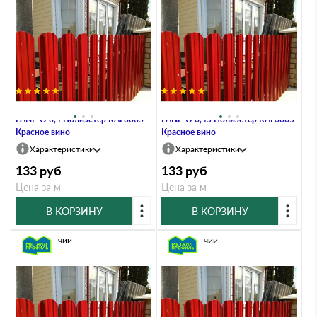
Штакетник Металл Профиль
Штакетник Металл Профиль
LАNE-O 0,4 Полиэстер RAL3005
LАNE-O 0,45 Полиэстер RAL3005
Красное вино
Красное вино
Характеристики
Характеристики
133
руб
133
руб
Цена за м
Цена за м
В КОРЗИНУ
В КОРЗИНУ
В наличии
В наличии