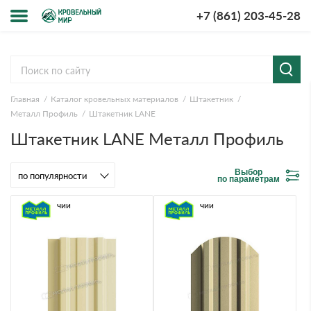
+7 (861) 203-45-28
Меню
О компании
Главная
Каталог кровельных материалов
Штакетник
Доставка и оплата
Металл Профиль
Штакетник LАNE
Штакетник LАNE Металл Профиль
Вопросы-ответы
Выбор
Акции
по параметрам
В наличии
В наличии
Контакты