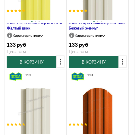
Штакетник Металл Профиль
Штакетник Металл Профиль
LАNE-T 0,45 Полиэстер RAL1018
LАNE-O 0,45 Полиэстер RAL1035
Желтый цинк
Бежевый жемчуг
Характеристики
Характеристики
133
руб
133
руб
Цена за м
Цена за м
В КОРЗИНУ
В КОРЗИНУ
В наличии
В наличии
Штакетник Металл Профиль
Штакетник Металл Профиль