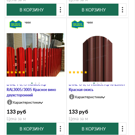
В КОРЗИНУ
В КОРЗИНУ
В наличии
В наличии
Штакетник Металл Профиль
Штакетник Металл Профиль
LАNE-T 0,45 Полиэстер
LАNE-O 0,45 Полиэстер RAL3009
RAL3005/3005 Красное вино
Красная окись
двухсторонний
Характеристики
Характеристики
133
руб
133
руб
Цена за м
Цена за м
В КОРЗИНУ
В КОРЗИНУ