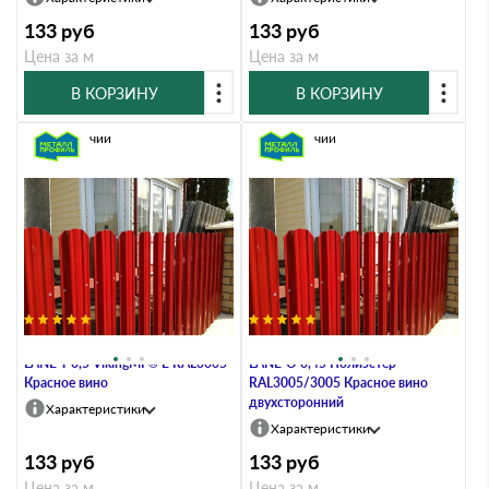
133
руб
133
руб
Цена за м
Цена за м
В КОРЗИНУ
В КОРЗИНУ
В наличии
В наличии
Штакетник Металл Профиль
Штакетник Металл Профиль
LАNE-T 0,5 VikingMP® E RAL3005
LАNE-O 0,45 Полиэстер
Красное вино
RAL3005/3005 Красное вино
двухсторонний
Характеристики
Характеристики
133
руб
133
руб
Цена за м
Цена за м