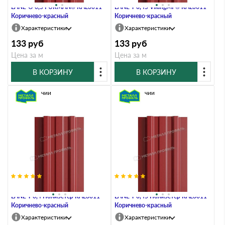
LАNE-O 0,5 PURMAN® RAL3011
LАNE-T 0,45 VikingMP® RAL3011
Коричнево-красный
Коричнево-красный
Характеристики
Характеристики
133
руб
133
руб
Цена за м
Цена за м
В КОРЗИНУ
В КОРЗИНУ
В наличии
В наличии
Штакетник Металл Профиль
Штакетник Металл Профиль
LАNE-T 0,4 Полиэстер RAL3011
LАNE-T 0,45 Полиэстер RAL3011
Коричнево-красный
Коричнево-красный
Характеристики
Характеристики