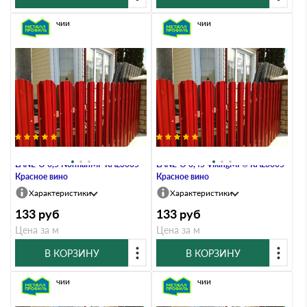
В наличии
В наличии
Штакетник Металл Профиль
Штакетник Металл Профиль
LАNE-O 0,5 NormanMP RAL3005
LАNE-O 0,45 VikingMP® RAL3005
Красное вино
Красное вино
Характеристики
Характеристики
133
руб
133
руб
Цена за м
Цена за м
В КОРЗИНУ
В КОРЗИНУ
В наличии
В наличии