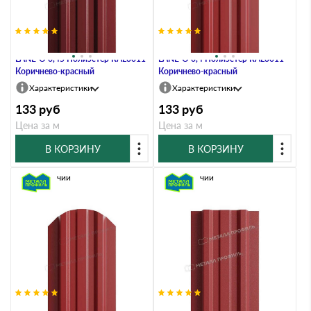
Штакетник Металл Профиль
Штакетник Металл Профиль
LАNE-O 0,45 Полиэстер RAL3011
LАNE-O 0,4 Полиэстер RAL3011
Коричнево-красный
Коричнево-красный
Характеристики
Характеристики
133
руб
133
руб
Цена за м
Цена за м
В КОРЗИНУ
В КОРЗИНУ
В наличии
В наличии
Штакетник Металл Профиль
Штакетник Металл Профиль