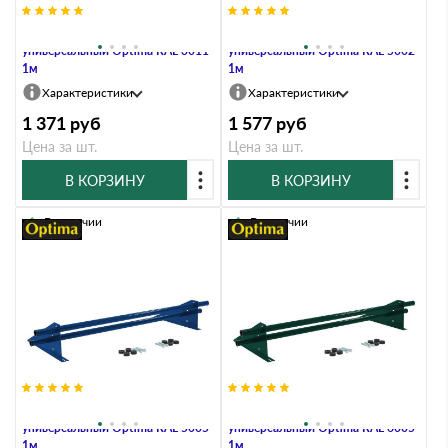
Снегозадержатель трубчатый
Снегозадержатель трубчатый
универсальный Optima RAL 3011
универсальный Optima RAL 5002
1м
1м
Характеристики
Характеристики
1 371
руб
1 577
руб
Цена за шт.
Цена за шт.
В КОРЗИНУ
В КОРЗИНУ
В наличии
В наличии
Снегозадержатель трубчатый
Снегозадержатель трубчатый
универсальный Optima RAL 5005
универсальный Optima RAL 6005
1м
1м