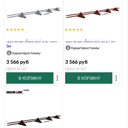
Снегозадержатель NEW
Снегозадержатель NEW
трубчатый Grand Line RAL 9006
трубчатый Grand Line RR 29 3м
3м
Характеристики
Характеристики
3 566
руб
3 566
руб
Цена за шт.
Цена за шт.
В КОРЗИНУ
В КОРЗИНУ
В наличии