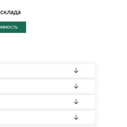
 склада
ТОИМОСТЬ
ленный товар был ненадлежащего качества,
ортную накладную.
редает заявку нашему логисту для оценки
 8:00-21:00.