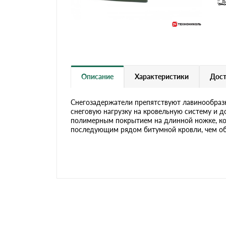
Черепица Он
Шифер
Шифер плос
Описание
Характеристики
Дост
Снегозадержатели препятствуют лавинообразн
Шифер 7-вол
снеговую нагрузку на кровельную систему и 
полимерным покрытием на длинной ножке, ко
последующим рядом битумной кровли, чем об