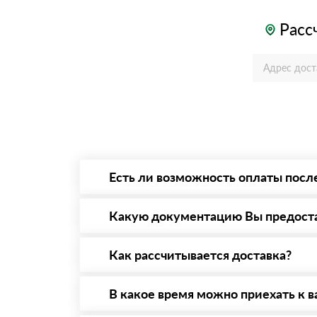
Расс
Есть ли возможность оплаты посл
Да. Самый распространенный способ оплаты 
то Вы вправе от него отказаться.
Какую документацию Вы предост
С каждой товарной позицией мы предоставл
Как рассчитывается доставка?
После оформления заявки с Вами свяжется п
стоимости и сроков доставки, которые впос
В какое время можно приехать к в
Вы можете приехать к нам в офис по адресу: