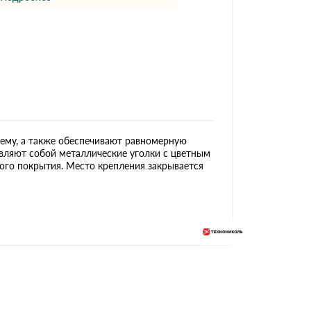
Ондутисс
Ондулина
Шифер волновой
Шифер 8-волново
ему, а также обеспечивают равномерную
вляют собой металлические уголки с цветным
го покрытия. Место крепления закрывается