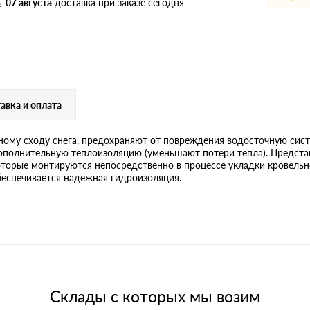
дулин
Ондулин Смарт
07 августа
доставка при заказе сегодня
кий
Шифер для грядок
авка и оплата
ому сходу снега, предохраняют от повреждения водосточную сист
новой
дополнительную теплоизоляцию (уменьшают потери тепла). Предста
торые монтируются непосредственно в процессе укладки кровельно
еспечивается надежная гидроизоляция.
Склады с которых мы возим