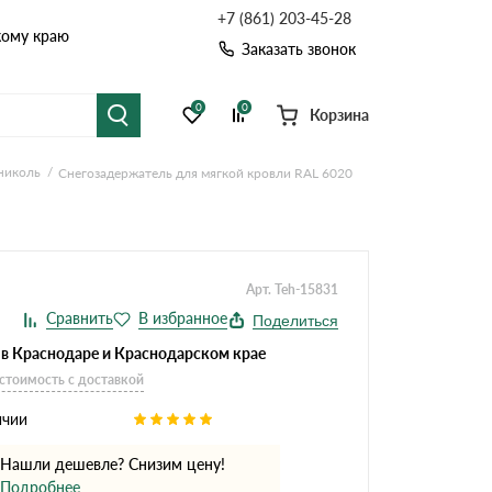
+7 (861) 203-45-28
кому краю
Заказать звонок
0
0
Корзина
николь
Снегозадержатель для мягкой кровли RAL 6020
я черепица
Рулонная кровля
цементная черепица
Фальцевая кровля
Арт. Teh-15831
точные системы
Софиты
Поделиться
 в Краснодаре и Краснодарском крае
 стоимость с доставкой
ичии
Нашли дешевле? Снизим цену!
Комплектующие д
Подробнее