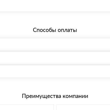
бщей системе налогообложения.
Способы оплаты
, возможна через системы электронных платежей.
иема материала после проверки качества и количества заказанного
15 и не более 19 символов
е номенклатуру товара, количество. После оплаты осуществляется 
щим банковским картам
Преимущества компании