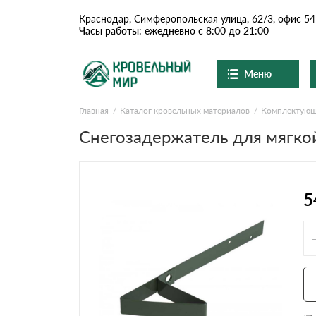
Краснодар, Симферопольская улица, 62/3, офис 54
Часы работы: ежедневно с 8:00 до 21:00
Меню
Главная
Каталог кровельных материалов
Комплектую
Ондулин и шифер
О компании
Доставка и оплата
Снегозадержатель для мягко
Вопросы-ответы
Цементно-песчаная чер
Акции
Контакты
Сланцевая кровля
5
Доборные элементы
Ондулин