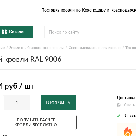
Поставка кровли по Краснодару и Краснодарс
Каталог
щие
Элементы безопасности кровли
Снегозадержатели для кровли
Техно
Металлочерепица
Гибка
й кровли RAL 9006
Натуральная керамическая
епица
Фибро
черепица
Профнастил и штакетник
Водос
4
руб / шт
Доставка
Комплектующие
-
+
В КОРЗИНУ
Узнать
В нал
ПОЛУЧИТЬ РАСЧЕТ
КРОВЛИ БЕСПЛАТНО