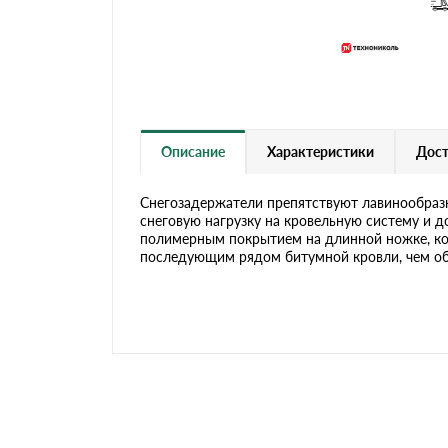
Черепица Он
Шифер
Шифер плос
Описание
Характеристики
Дост
Снегозадержатели препятствуют лавинообразн
Шифер 7-вол
снеговую нагрузку на кровельную систему и 
полимерным покрытием на длинной ножке, ко
последующим рядом битумной кровли, чем об