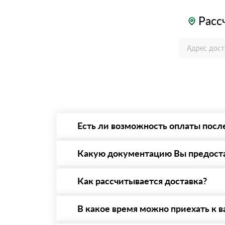
Расс
Есть ли возможность оплаты посл
Да. Самый распространенный способ оплаты 
то Вы вправе от него отказаться.
Какую документацию Вы предост
С каждой товарной позицией мы предоставл
Как рассчитывается доставка?
После оформления заявки с Вами свяжется п
стоимости и сроков доставки, которые впос
В какое время можно приехать к в
Вы можете приехать к нам в офис по адресу: