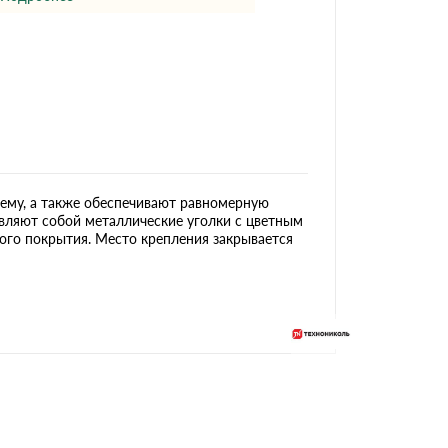
Ондутисс
Ондулина
Шифер волновой
Шифер 8-волново
ему, а также обеспечивают равномерную
вляют собой металлические уголки с цветным
го покрытия. Место крепления закрывается