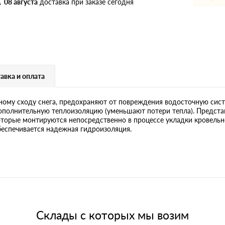
дулин
Ондулин Смарт
08 августа
доставка при заказе сегодня
кий
Шифер для грядок
авка и оплата
ому сходу снега, предохраняют от повреждения водосточную сист
новой
дополнительную теплоизоляцию (уменьшают потери тепла). Предста
торые монтируются непосредственно в процессе укладки кровельно
еспечивается надежная гидроизоляция.
Склады с которых мы возим