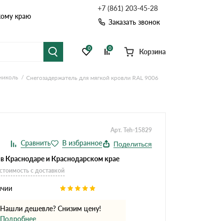
+7 (861) 203-45-28
кому краю
Заказать звонок
0
0
Корзина
николь
Снегозадержатель для мягкой кровли RAL 9006
я черепица
Рулонная кровля
цементная черепица
Фальцевая кровля
Арт. Teh-15829
точные системы
Софиты
Поделиться
 в Краснодаре и Краснодарском крае
 стоимость с доставкой
ичии
Нашли дешевле? Снизим цену!
Комплектующие д
Подробнее