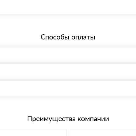
бщей системе налогообложения.
Способы оплаты
, возможна через системы электронных платежей.
иема материала после проверки качества и количества заказанного
15 и не более 19 символов
е номенклатуру товара, количество. После оплаты осуществляется 
щим банковским картам
Преимущества компании