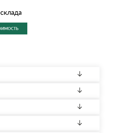
 склада
ТОИМОСТЬ
ленный товар был ненадлежащего качества,
ортную накладную.
редает заявку нашему логисту для оценки
 8:00-21:00.