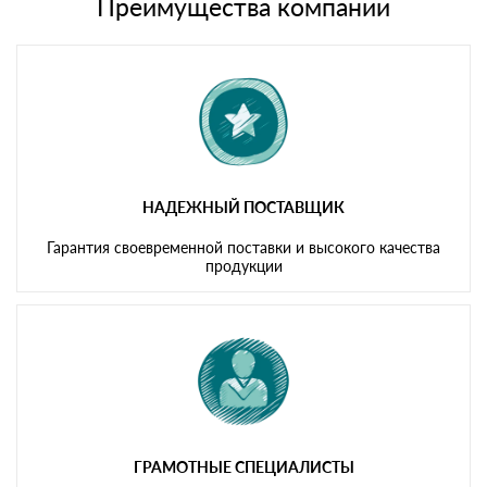
либо Вы забираете товар со склада самовывоза.
Преимущества компании
Мы принимаем платежи с сайта по следующим банковским
картам
НАДЕЖНЫЙ ПОСТАВЩИК
Гарантия своевременной поставки и высокого качества
продукции
ГРАМОТНЫЕ СПЕЦИАЛИСТЫ