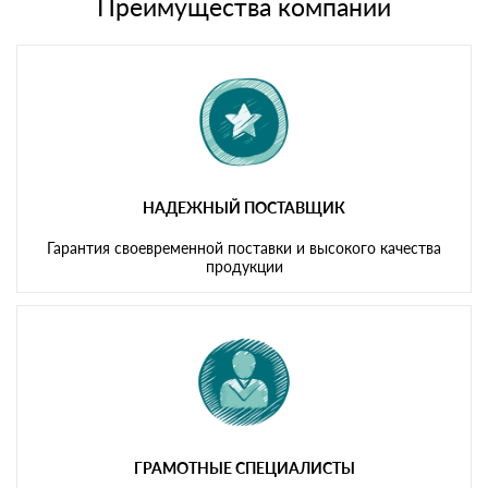
либо Вы забираете товар со склада самовывоза.
Преимущества компании
Мы принимаем платежи с сайта по следующим банковским
картам
НАДЕЖНЫЙ ПОСТАВЩИК
Гарантия своевременной поставки и высокого качества
продукции
ГРАМОТНЫЕ СПЕЦИАЛИСТЫ