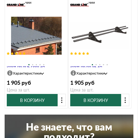
В наличии
В наличии
Снегозадержатель трубчатый
Снегозадержатель трубчатый
Snow Kit RAL 9006 1м
Snow Kit RR 32 1м
Характеристики
Характеристики
1 905
руб
1 905
руб
Цена за шт.
Цена за шт.
В КОРЗИНУ
В КОРЗИНУ
Не знаете, что вам
подходит?