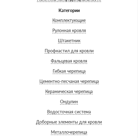
Категории
Комплектующие
Рулонная кровля
Штакетник
Профнастил для кровли
Фальцевая кровля
Гибкая черепица
Цементно-песчаная черепица
Керамическая черепица
Ондулин
Водосточная система
Доборные элементы для кровли
Металлочерепица