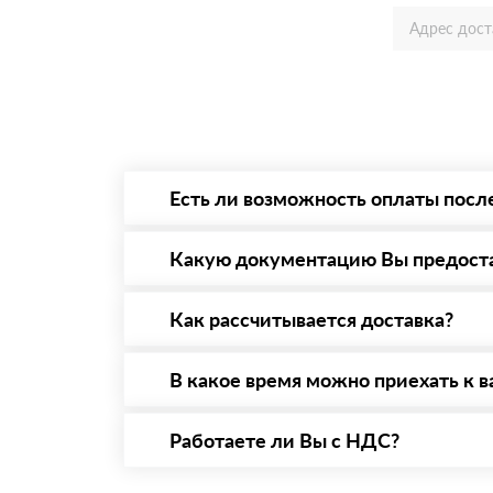
Есть ли возможность оплаты посл
Да. Самый распространенный способ оплаты 
то Вы вправе от него отказаться.
Какую документацию Вы предост
С каждой товарной позицией мы предоставл
Как рассчитывается доставка?
После оформления заявки с Вами свяжется п
стоимости и сроков доставки, которые впос
В какое время можно приехать к в
Вы можете приехать к нам в офис по адресу:
Работаете ли Вы с НДС?
Да, мы работаем с НДС 20% — то есть на о