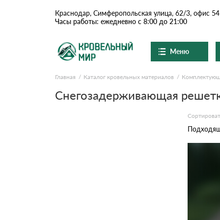
Краснодар, Симферопольская улица, 62/3, офис 54
Часы работы: ежедневно с 8:00 до 21:00
Меню
Главная
Каталог кровельных материалов
Комплектую
Ондулин и шифер
О компании
Доставка и оплата
Снегозадерживающая решетк
Вопросы-ответы
Цементно-песчаная чер
Акции
Сортироват
Контакты
Подходящи
Сланцевая кровля
Доборные элементы
Ондулин