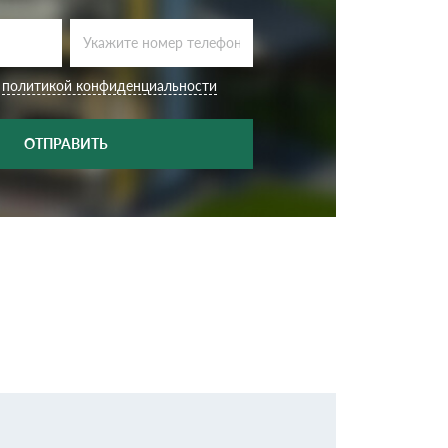
Ондутисс
Ондулина
с
политикой конфиденциальности
Шифер волновой
Шифер 8-волново
ОТПРАВИТЬ