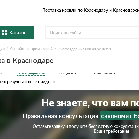
Поставка кровли по Краснодару и Краснодарс
Каталог
щие
Устройство примыканий
Снегозадерживающая решетка
Металлочерепица
Гибка
а в Краснодаре
Натуральная керамическая
епица
Фибро
черепица
по популярности
по цене
по алфавиту
ь:
х результатов не найдено.
Профнастил и штакетник
Водос
Не знаете, что вам 
Комплектующие
Правильная консультация
сэкономит В
Оставьте заявку и получите бесплатную консультац
Ваши требования