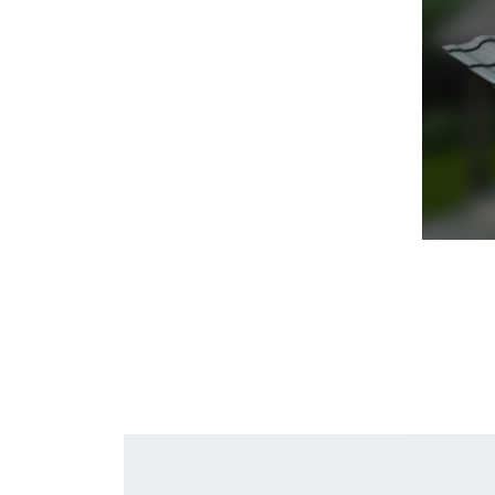
Черепица Он
Шифер
Шифер плос
Шифер 7-вол