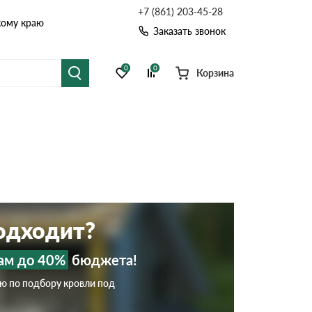
+7 (861) 203-45-28
кому краю
Заказать звонок
0
0
Корзина
я черепица
Рулонная кровля
цементная черепица
Фальцевая кровля
точные системы
Софиты
подходит?
ам до 40%
бюджета!
ию по подбору кровли под
Комплектующие д