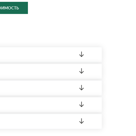
ТОИМОСТЬ
ленный товар был ненадлежащего качества,
ортную накладную.
редает заявку нашему логисту для оценки
 8:00-21:00.