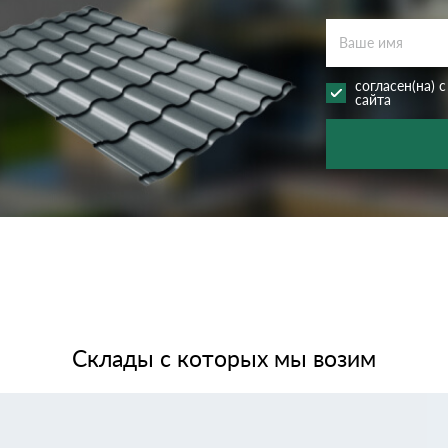
дулин
Ондулин Смарт
согласен(на) 
сайта
кий
Шифер для грядок
новой
Склады с которых мы возим