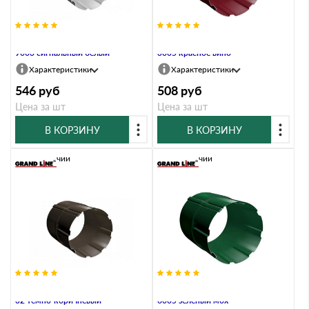
Соединитель трубы 100 мм RAL
Соединитель трубы 90 мм RAL
9003 сигнальный белый
3005 красное вино
Характеристики
Характеристики
546
руб
508
руб
Цена за шт
Цена за шт
В КОРЗИНУ
В КОРЗИНУ
В наличии
В наличии
Соединитель трубы 100 мм RR
Соединитель трубы 90 мм RAL
32 темно-коричневый
6005 зеленый мох