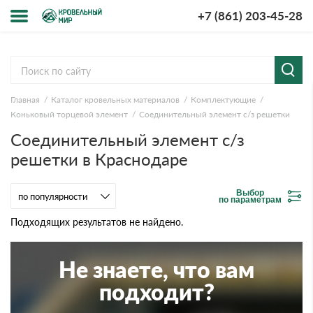
+7 (861) 203-45-28
Меню
О компании
Главная
Каталог кровельных материалов
Комплектующие
Доставка и оплата
Коньковый торцевой элемент
Соединительный элемент с/з решетки
Соединительный элемент с/з
Вопросы-ответы
решетки в Краснодаре
Акции
Выбор
по параметрам
Контакты
Подходящих результатов не найдено.
Не знаете, что вам
подходит?