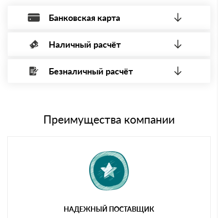
Банковская карта
Наличный расчёт
Оплата банковской картой, через Интернет, возможна через
системы электронных платежей.
Безналичный расчёт
Вы можете оплатить наличными по факту приема
Минимальная сумма платежа — 1 рубль.
материала после проверки качества и количества
Максимальная сумма платежа отсутствует.
заказанного материала.
Менеджер отправит Вам счет, Вы проверяете номенклатуру
Номер карты (PAN) должен иметь не менее 15 и не более 19
товара, количество. После оплаты осуществляется доставка
символов
либо Вы забираете товар со склада самовывоза.
Преимущества компании
Мы принимаем платежи с сайта по следующим банковским
картам
НАДЕЖНЫЙ ПОСТАВЩИК