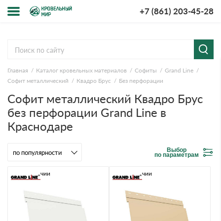
+7 (861) 203-45-28
Меню
О компании
Главная
Каталог кровельных материалов
Софиты
Grand Line
Доставка и оплата
Софит металлический
Квадро Брус
Без перфорации
Софит металлический Квадро Брус
Вопросы-ответы
без перфорации Grand Line в
Краснодаре
Акции
Контакты
Выбор
по параметрам
В наличии
В наличии