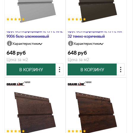
Металлический софит Квадро
Металлический софит Квадро
брус без перфорации 0,45 PE RAL
брус без перфорации 0,45 PE RR
9006 бело-алюминиевый
32 темно-коричневый
Характеристики
Характеристики
648
руб
648
руб
Цена за м2
Цена за м2
В КОРЗИНУ
В КОРЗИНУ
В наличии
В наличии