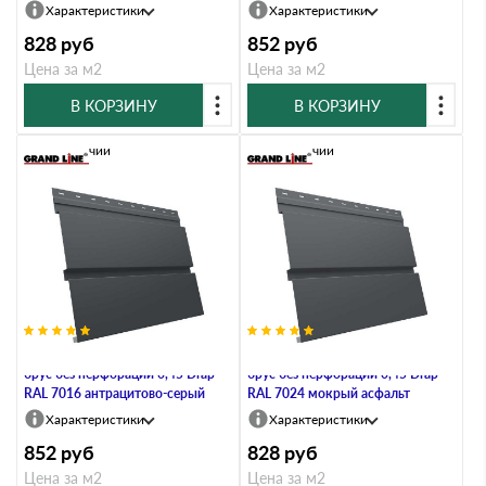
Характеристики
Характеристики
828
руб
852
руб
Цена за м2
Цена за м2
В КОРЗИНУ
В КОРЗИНУ
В наличии
В наличии
Металлический софит Квадро
Металлический софит Квадро
брус без перфорации 0,45 Drap
брус без перфорации 0,45 Drap
RAL 7016 антрацитово-серый
RAL 7024 мокрый асфальт
Характеристики
Характеристики
852
руб
828
руб
Цена за м2
Цена за м2