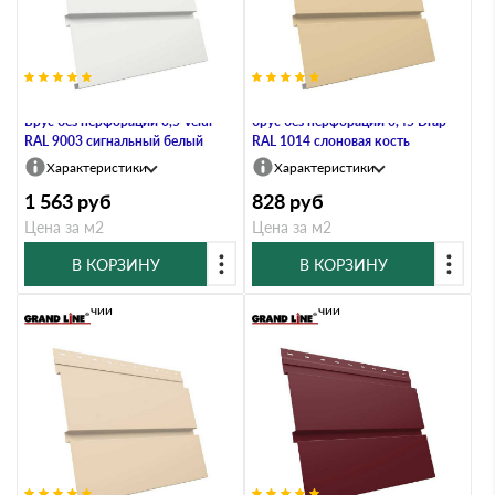
Софит металлический Квадро
Металлический софит Квадро
Брус без перфорации 0,5 Velur
брус без перфорации 0,45 Drap
RAL 9003 сигнальный белый
RAL 1014 слоновая кость
Характеристики
Характеристики
1 563
руб
828
руб
Цена за м2
Цена за м2
В КОРЗИНУ
В КОРЗИНУ
В наличии
В наличии