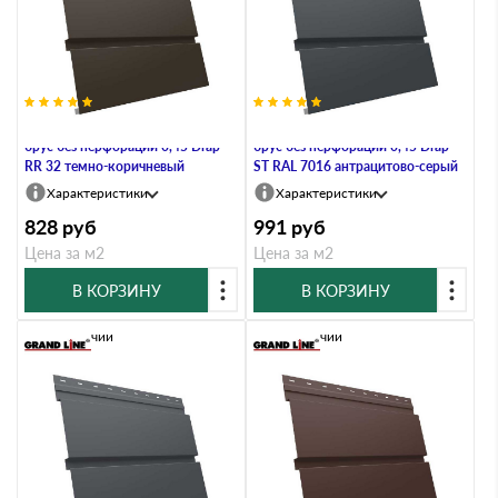
Металлический софит Квадро
Металлический софит Квадро
брус без перфорации 0,45 Drap
брус без перфорации 0,45 Drap
RR 32 темно-коричневый
ST RAL 7016 антрацитово-серый
Характеристики
Характеристики
828
руб
991
руб
Цена за м2
Цена за м2
В КОРЗИНУ
В КОРЗИНУ
В наличии
В наличии