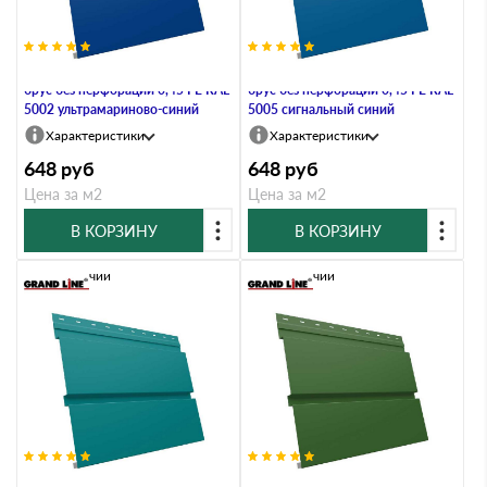
Металлический софит Квадро
Металлический софит Квадро
брус без перфорации 0,45 PE RAL
брус без перфорации 0,45 PE RAL
5002 ультрамариново-синий
5005 сигнальный синий
Характеристики
Характеристики
648
руб
648
руб
Цена за м2
Цена за м2
В КОРЗИНУ
В КОРЗИНУ
В наличии
В наличии
Металлический софит Квадро
Металлический софит Квадро