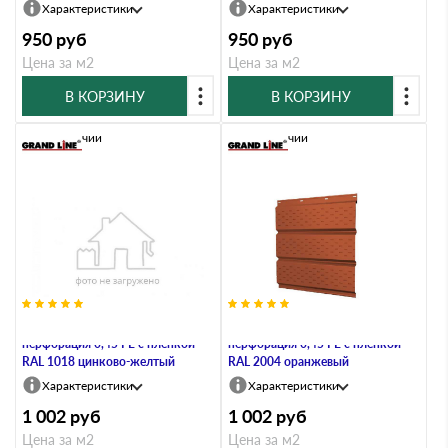
Характеристики
Характеристики
950
руб
950
руб
Цена за м2
Цена за м2
В КОРЗИНУ
В КОРЗИНУ
В наличии
В наличии
Софит металлический полная
Софит металлический полная
перфорация 0,45 PE с пленкой
перфорация 0,45 PE с пленкой
RAL 1018 цинково-желтый
RAL 2004 оранжевый
Характеристики
Характеристики
1 002
руб
1 002
руб
Цена за м2
Цена за м2