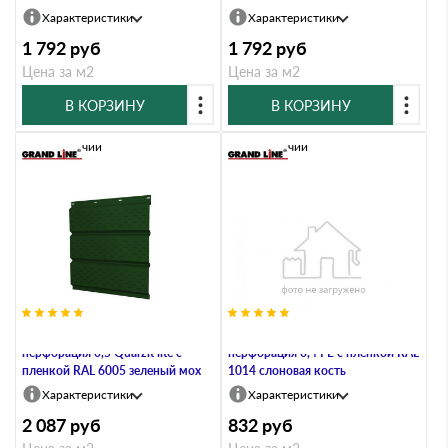
Характеристики
Характеристики
1 792
руб
1 792
руб
Цена за м2
Цена за м2
В КОРЗИНУ
В КОРЗИНУ
В наличии
В наличии
Софит металлический полная
Софит металлический полная
перфорация 0,5 Quarzit lite с
перфорация 0,4 PE с пленкой RAL
пленкой RAL 6005 зеленый мох
1014 слоновая кость
Характеристики
Характеристики
2 087
руб
832
руб