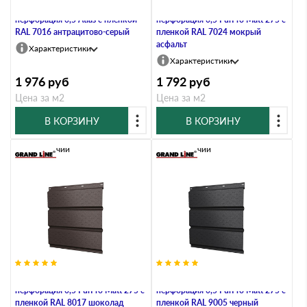
Софит металлический полная
Софит металлический полная
перфорация 0,5 Atlas с пленкой
перфорация 0,5 PurPro Matt 275 с
RAL 7016 антрацитово-серый
пленкой RAL 7024 мокрый
асфальт
Характеристики
Характеристики
1 976
руб
1 792
руб
Цена за м2
Цена за м2
В КОРЗИНУ
В КОРЗИНУ
В наличии
В наличии
Софит металлический полная
Софит металлический полная
перфорация 0,5 PurPro Matt 275 с
перфорация 0,5 PurPro Matt 275 с
пленкой RAL 8017 шоколад
пленкой RAL 9005 черный