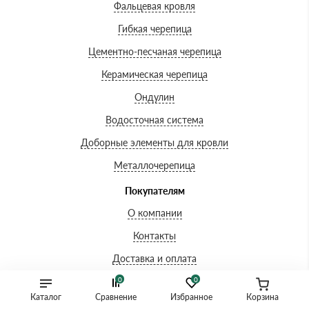
Фальцевая кровля
Гибкая черепица
Цементно-песчаная черепица
Керамическая черепица
Ондулин
Водосточная система
Доборные элементы для кровли
Металлочерепица
Покупателям
О компании
Контакты
Доставка и оплата
0
0
Вопросы-ответы
Каталог
Сравнение
Избранное
Корзина
Акции