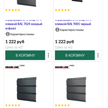
Софит металлический полная
Софит металлический полная
перфорация 0,45 Drap ST с
перфорация 0,45 Drap ST с
пленкой RAL 7024 мокрый
пленкой RAL 9005 черный
асфальт
Характеристики
Характеристики
1 222
руб
1 222
руб
Цена за м2
Цена за м2
В КОРЗИНУ
В КОРЗИНУ
В наличии
В наличии