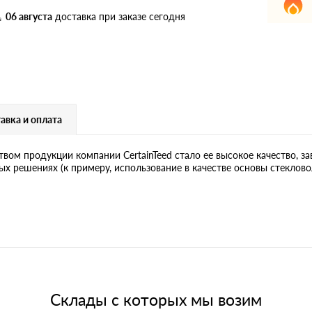
дулин
Ондулин Смарт
06 августа
доставка при заказе сегодня
кий
Шифер для грядок
авка и оплата
новой
ом продукции компании CertainTeed стало ее высокое качество, за
ых решениях (к примеру, использование в качестве основы стеклов
Склады с которых мы возим