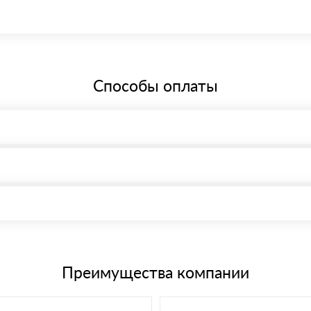
 Краснодар, Симферопольская улица, 62/3, офис 54 Режим работы: с
бщей системе налогообложения.
Способы оплаты
, возможна через системы электронных платежей.
иема материала после проверки качества и количества заказанного
15 и не более 19 символов
е номенклатуру товара, количество. После оплаты осуществляется 
щим банковским картам
Преимущества компании