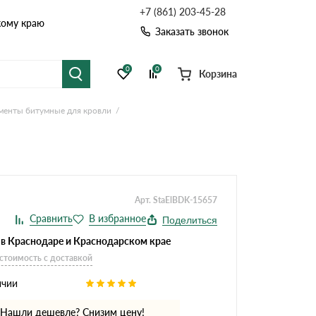
+7 (861) 203-45-28
кому краю
Заказать звонок
0
0
Корзина
менты битумные для кровли
я черепица
Рулонная кровля
цементная черепица
Фальцевая кровля
точные системы
Софиты
Арт. StaElBDK-15657
Поделиться
 в Краснодаре и Краснодарском крае
 стоимость с доставкой
ичии
Комплектующие д
Нашли дешевле? Снизим цену!