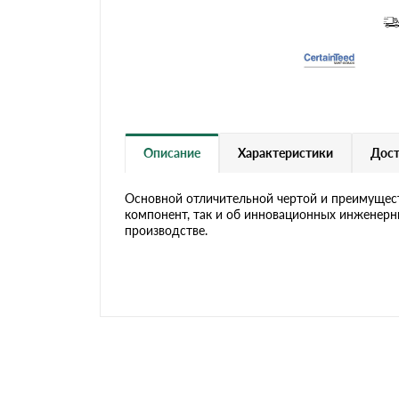
Черепица Он
Шифер
Шифер плос
Описание
Характеристики
Дост
Шифер 7-вол
Основной отличительной чертой и преимуществ
компонент, так и об инновационных инженерн
производстве.