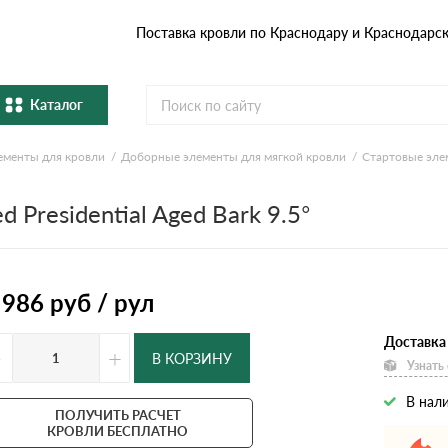
Поставка кровли по Краснодару и Краснодарс
Каталог
ементы для кровли
Доборные элементы для мягкой кровли
Стартовые эле
Металлочерепица
Гибка
 Presidential Aged Bark 9.5°
Натуральная керамическая
епица
Фибро
черепица
Профнастил и штакетник
Водос
 986
руб / рул
Комплектующие
Доставка
-
+
В КОРЗИНУ
Узнать
В нал
ПОЛУЧИТЬ РАСЧЕТ
КРОВЛИ БЕСПЛАТНО