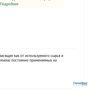
Ондутисс
Ондулина
Подробнее
Шифер волновой
Шифер 8-волново
висящее как от используемого сырья и
олокна) постоянно применяемых на