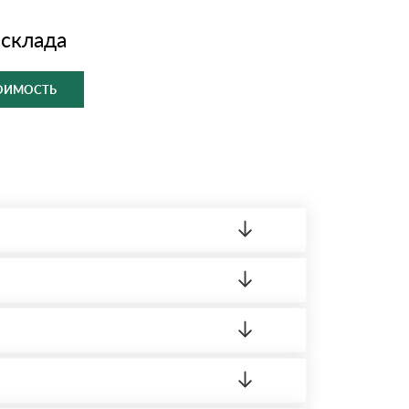
 склада
ТОИМОСТЬ
ленный товар был ненадлежащего качества,
ортную накладную.
редает заявку нашему логисту для оценки