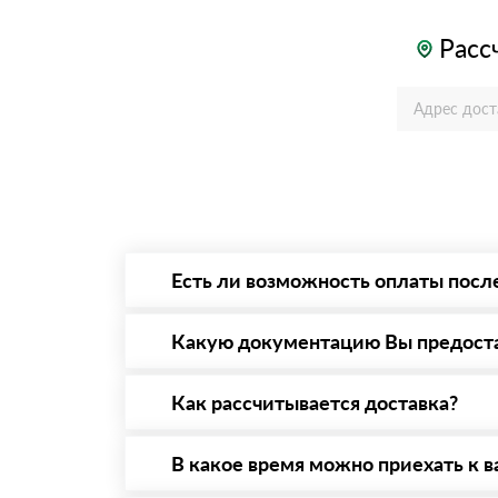
Расс
Есть ли возможность оплаты посл
Да. Самый распространенный способ оплаты 
то Вы вправе от него отказаться.
Какую документацию Вы предост
С каждой товарной позицией мы предоставл
Как рассчитывается доставка?
После оформления заявки с Вами свяжется п
стоимости и сроков доставки, которые впос
В какое время можно приехать к в