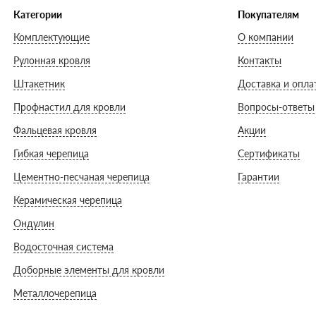
Категории
Покупателям
Комплектующие
О компании
Рулонная кровля
Контакты
Штакетник
Доставка и опла
Профнастил для кровли
Вопросы-ответы
Фальцевая кровля
Акции
Гибкая черепица
Сертификаты
Цементно-песчаная черепица
Гарантии
Керамическая черепица
Ондулин
Водосточная система
Доборные элементы для кровли
Металлочерепица