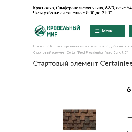
Краснодар, Симферопольская улица, 62/3, офис 54
Часы работы: ежедневно с 8:00 до 21:00
Меню
Главная
Каталог кровельных материалов
Доборные эл
Ондулин и шифер
О компании
Стартовый элемент CertainTeed Presidential Aged Bark 9.5°
Доставка и оплата
Вопросы-ответы
Стартовый элемент CertainTeed
Цементно-песчаная чер
Акции
Контакты
Сланцевая кровля
6
Доборные элементы
Ондулин