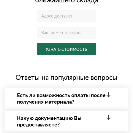
УЗНАТЬ СТОИМОСТЬ
Ответы на популярные вопросы
Есть ли возможность оплаты после
получения материала?
Да. Самый распространенный способ оплаты у нас
- оплата по факту получения товара. При этом,
Какую документацию Вы
если доставленный товар был ненадлежащего
предоставляете?
качества, то Вы вправе от него отказаться.