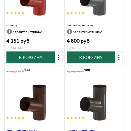
Тройник, 100/150, Бургундский
Тройник, 100/150, Маренго
(RR29)
матовый (RR23)
Характеристики
Характеристики
4 151
руб
4 800
руб
Цена за шт.
Цена за шт.
В КОРЗИНУ
В КОРЗИНУ
В наличии
В наличии
Тройник, 100/150, Коричневый
Тройник, 100/150, Тёмно-
матовый (RAL8017)
коричневый (RR32)