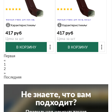
Труба прямоугольная с коленом
Труба прямоугольная с коленом
Vortex Matt 1м RR 32
Vortex Matt 1м RAL 8017
Характеристики
Характеристики
417
руб
417
руб
Цена за шт
Цена за шт
В КОРЗИНУ
В КОРЗИНУ
Первая
«
1
2
»
Последняя
Не знаете, что вам
подходит?
Правильная консультация