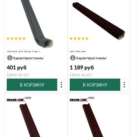
Труба прямоугольная с коленом
Труба прямоугольная Vortex Matt
Vortex 1м RAL 7024
3м RR 32
Характеристики
Характеристики
401
руб
1 189
руб
Цена за шт
Цена за шт
В КОРЗИНУ
В КОРЗИНУ
В наличии
В наличии