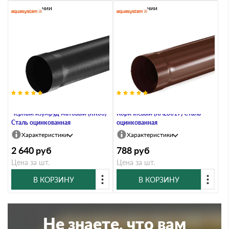
В наличии
В наличии
Труба водосточная, 100/150,
Труба водосточная, 100/150,
Чёрный изумруд матовый (RR33)
Коричневый (RAL8017) Сталь
Сталь оцинкованная
оцинкованная
Характеристики
Характеристики
2 640
руб
788
руб
Цена за шт.
Цена за шт.
В КОРЗИНУ
В КОРЗИНУ
Не знаете, что вам