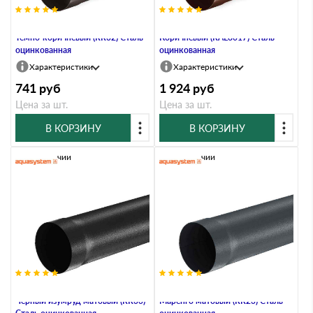
Труба водосточная, 90/125,
Труба водосточная, 90/125,
Тёмно-коричневый (RR32) Сталь
Коричневый (RAL8017) Сталь
оцинкованная
оцинкованная
Характеристики
Характеристики
741
руб
1 924
руб
Цена за шт.
Цена за шт.
В КОРЗИНУ
В КОРЗИНУ
В наличии
В наличии
Труба водосточная, 90/125,
Труба водосточная, 90/125,
Чёрный изумруд матовый (RR33)
Маренго матовый (RR23) Сталь