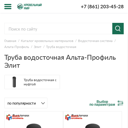
+7 (861) 203-45-28
Меню
О компании
Главная
Каталог кровельных материалов
Водосточная система
Доставка и оплата
Альта-Профиль
Элит
Труба водосточная
Труба водосточная Альта-Профиль
Вопросы-ответы
Элит
Акции
Труба водосточная с
муфтой
Контакты
Выбор
по параметрам
В наличии
В наличии