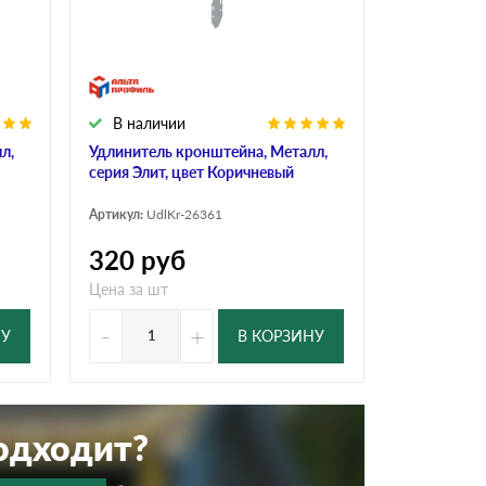
Ондутисс
Ондулина
В наличии
Шифер волновой
Шифер 8-волново
л,
Удлинитель кронштейна, Металл,
серия Элит, цвет Коричневый
Артикул:
UdlKr-26361
320
руб
Цена за шт
-
+
НУ
В КОРЗИНУ
подходит?