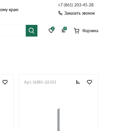
+7 (861) 203-45-28
кому краю
Заказать звонок
0
0
Корзина
я черепица
Рулонная кровля
цементная черепица
Фальцевая кровля
точные системы
Софиты
Арт. UdlKr-26361
Комплектующие д