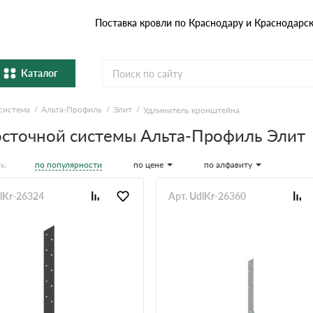
Поставка кровли по Краснодару и Краснодарс
Каталог
система
Альта-Профиль
Элит
Удлинитель кронштейна
Металлочерепица
Гибка
сточной системы Альта-Профиль Элит
Натуральная керамическая
епица
Фибро
черепица
по популярности
по цене
по алфавиту
ь:
Профнастил и штакетник
Водос
dlKr-26324
Арт. UdlKr-26360
Комплектующие