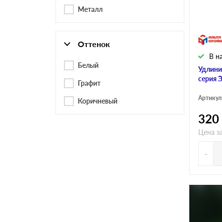
Черепица Он
Металл
Шифер
Оттенок
В н
Шифер плос
Белый
Удлини
серия Э
Графит
Артикул
Коричневый
Шифер 7-вол
320
Цена з
-