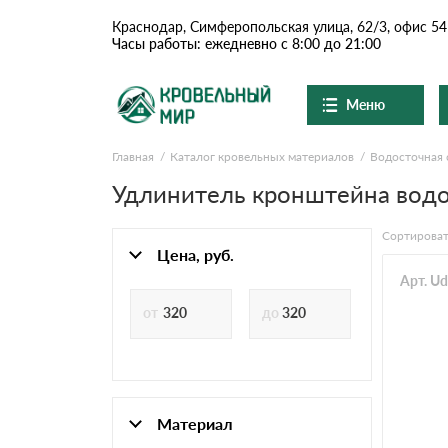
Краснодар, Симферопольская улица, 62/3, офис 54
Часы работы: ежедневно с 8:00 до 21:00
Меню
Главная
Каталог кровельных материалов
Водосточная 
Ондулин и шифер
О компании
Доставка и оплата
Удлинитель кронштейна водо
Вопросы-ответы
Цементно-песчаная чер
Акции
Сортироват
Контакты
Цена, руб.
Сланцевая кровля
Арт. U
Доборные элементы
Ондулин
Материал