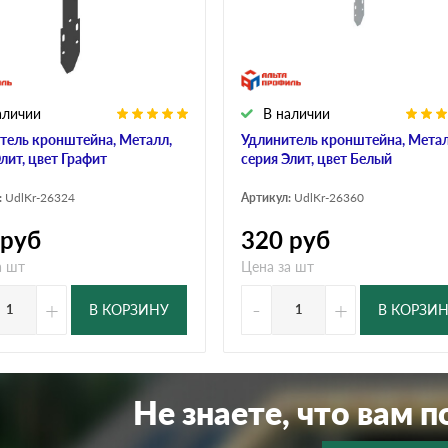
дулин
Ондулин Смарт
аличии
В наличии
кий
Шифер для грядок
тель кронштейна, Металл,
Удлинитель кронштейна, Метал
лит, цвет Графит
серия Элит, цвет Белый
:
UdlKr-26324
Артикул:
UdlKr-26360
новой
руб
320
руб
а шт
Цена за шт
+
-
+
В КОРЗИНУ
В КОРЗИ
Не знаете, что вам 