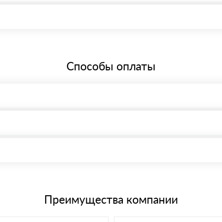
 Краснодар, Симферопольская улица, 62/3, офис 54 Режим работы: с
бщей системе налогообложения.
Способы оплаты
, возможна через системы электронных платежей.
иема материала после проверки качества и количества заказанного
15 и не более 19 символов
е номенклатуру товара, количество. После оплаты осуществляется 
щим банковским картам
Преимущества компании