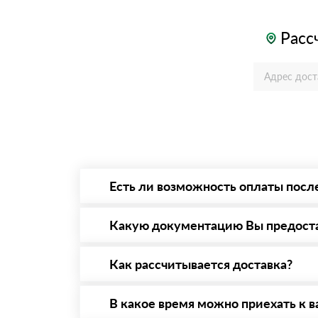
Расс
Есть ли возможность оплаты посл
Да. Самый распространенный способ оплаты 
то Вы вправе от него отказаться.
Какую документацию Вы предост
С каждой товарной позицией мы предоставл
Как рассчитывается доставка?
После оформления заявки с Вами свяжется п
стоимости и сроков доставки, которые впос
В какое время можно приехать к в