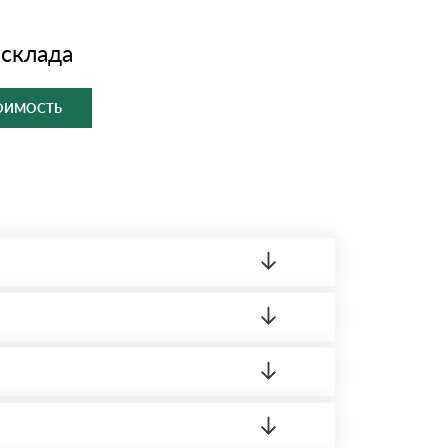
 склада
ТОИМОСТЬ
ленный товар был ненадлежащего качества,
ортную накладную.
редает заявку нашему логисту для оценки