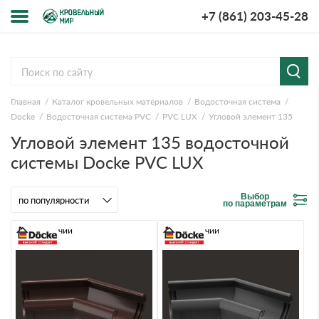
+7 (861) 203-45-28
Меню
О компании
Главная
Каталог кровельных материалов
Водосточная система
Доставка и оплата
Docke
Водосточная система PVC
PVC LUX
Угловой элемент 135
Угловой элемент 135 водосточной
Вопросы-ответы
системы Docke PVC LUX
Акции
Выбор
по параметрам
Контакты
В наличии
В наличии