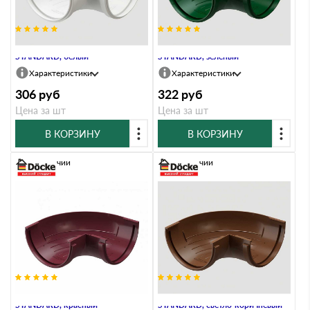
Угловой элемент 90° внешний
Угловой элемент 90° внешний
STANDARD, белый
STANDARD, зелёный
Характеристики
Характеристики
306
руб
322
руб
Цена за шт
Цена за шт
В КОРЗИНУ
В КОРЗИНУ
В наличии
В наличии
Угловой элемент 90° внешний
Угловой элемент 90° внешний
STANDARD, красный
STANDARD, светло-коричневый