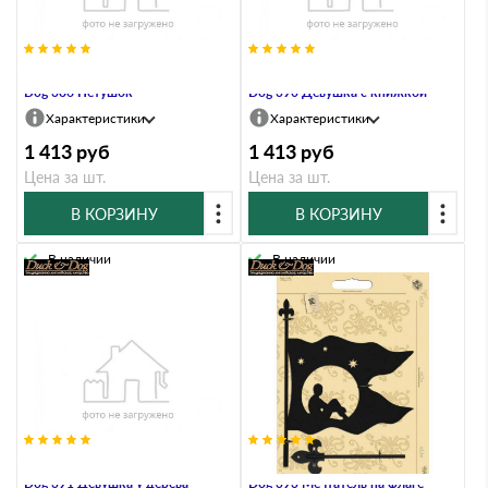
Указатель ветра малый Duck &
Указатель ветра малый Duck &
Dog 386 Петушок
Dog 390 Девушка с книжкой
Характеристики
Характеристики
1 413
руб
1 413
руб
Цена за шт.
Цена за шт.
В КОРЗИНУ
В КОРЗИНУ
В наличии
В наличии
Указатель ветра малый Duck &
Указатель ветра малый Duck &
Dog 391 Девушка у дерева
Dog 393 Мечтатель на флаге