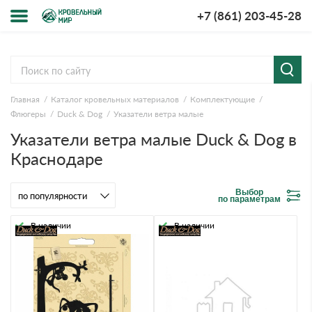
+7 (861) 203-45-28
Меню
О компании
Главная
Каталог кровельных материалов
Комплектующие
Доставка и оплата
Флюгеры
Duck & Dog
Указатели ветра малые
Указатели ветра малые Duck & Dog в
Вопросы-ответы
Краснодаре
Акции
Выбор
по параметрам
Контакты
В наличии
В наличии