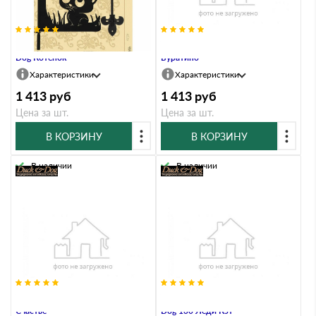
Указатель ветра малый Duck &
Указатель ветра малый 382
Dog Котенок
Буратино
Характеристики
Характеристики
1 413
руб
1 413
руб
Цена за шт.
Цена за шт.
В КОРЗИНУ
В КОРЗИНУ
В наличии
В наличии
Указатель ветра малый 396
Указатель ветра малый Duck &
Счастье
Dog 130 Леди Кэт