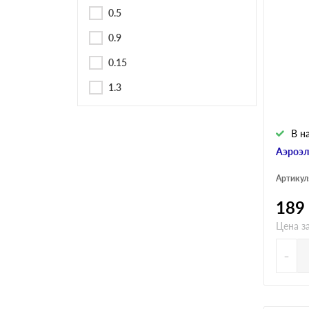
Черепица Он
0.5
0.9
Шифер
0.15
1.3
Шифер плос
В н
Шифер 7-вол
Аэроэл
Артикул
189
Цена з
-