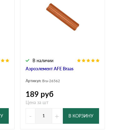
Ондутисс
Ондулина
Шифер волновой
Шифер 8-волново
В наличии
Аэроэлемент AFE Braas
Артикул:
Bra-26562
189
руб
Цена за шт
-
+
НУ
В КОРЗИНУ