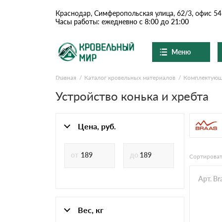
Краснодар, Симферопольская улица, 62/3, офис 54
Часы работы: ежедневно с 8:00 до 21:00
Меню
Главная
Каталог кровельных материалов
Комплектую
Ондулин и шифер
О компании
Доставка и оплата
Устройство конька и хребта
Вопросы-ответы
Цементно-песчаная чер
Акции
Контакты
Цена, руб.
Сланцевая кровля
Сортироват
Доборные элементы
Арт. Br
Ондулин
Вес, кг