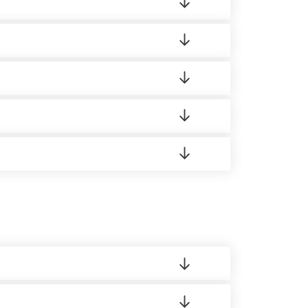
ленный товар был ненадлежащего качества,
ортную накладную.
редает заявку нашему логисту для оценки
 8:00-21:00.