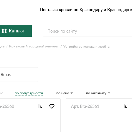
Поставка кровли по Краснодару и Краснодарс
Каталог
щие
Коньковый торцевой элемент
Устройство конька и хребта
Металлочерепица
Гибка
Натуральная керамическая
епица
Фибро
черепица
Braas
Профнастил и штакетник
Водос
по популярности
по цене
по алфавиту
ь:
Комплектующие
a-26560
Арт. Bra-26561