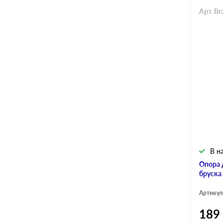
Арт. Br
В н
Опора 
бруска
Артикул
189