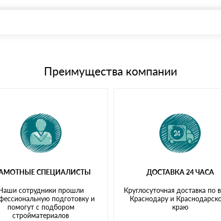
иема материала после проверки качества и количества заказанного
15 и не более 19 символов
е номенклатуру товара, количество. После оплаты осуществляется 
щим банковским картам
Преимущества компании
РАМОТНЫЕ СПЕЦИАЛИСТЫ
ДОСТАВКА 24 ЧАСА
Наши сотрудники прошли
Круглосуточная доставка по 
фессиональную подготовку и
Краснодару и Краснодарск
помогут с подбором
краю
стройматериалов