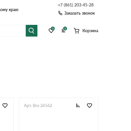
+7 (861) 203-45-28
кому краю
Заказать звонок
0
0
Корзина
я черепица
Рулонная кровля
цементная черепица
Фальцевая кровля
точные системы
Софиты
Арт. Bra-26562
Комплектующие д