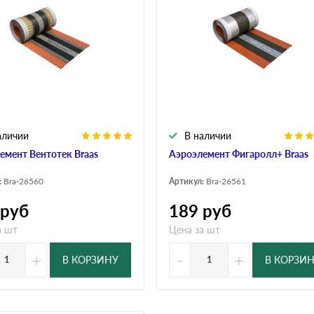
дулин
Ондулин Смарт
кий
Шифер для грядок
аличии
В наличии
новой
емент Вентотек Braas
Аэроэлемент Фигаролл+ Braas
:
Bra-26560
Артикул:
Bra-26561
руб
189
руб
а шт
Цена за шт
+
-
+
В КОРЗИНУ
В КОРЗИ