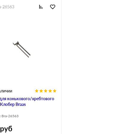
a-26563
аличии
для конькового/хребтового
 Клобер Braas
:
Bra-26563
руб