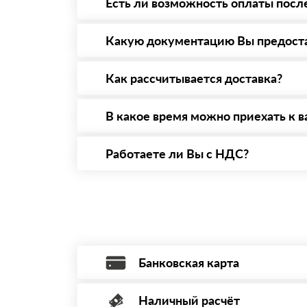
Есть ли возможность оплаты посл
Да. Самый распространенный способ оплаты 
то Вы вправе от него отказаться.
Какую документацию Вы предост
С каждой товарной позицией мы предоставл
Как рассчитывается доставка?
После оформления заявки с Вами свяжется п
стоимости и сроков доставки, которые впос
В какое время можно приехать к в
Вы можете приехать к нам в офис по адресу:
Работаете ли Вы с НДС?
Да, мы работаем с НДС 20% — то есть на о
Банковская карта
Наличный расчёт
Оплата банковской картой, через Интернет