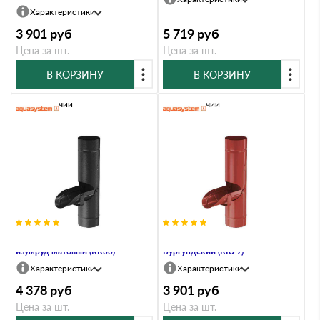
Характеристики
3 901
руб
5 719
руб
Цена за шт.
Цена за шт.
В КОРЗИНУ
В КОРЗИНУ
В наличии
В наличии
Водосборник, 90/125, Чёрный
Водосборник, 90/125,
изумруд матовый (RR33)
Бургундский (RR29)
Характеристики
Характеристики
4 378
руб
3 901
руб
Цена за шт.
Цена за шт.