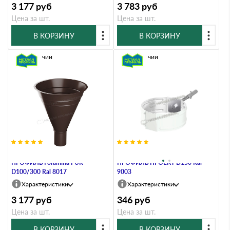
3 177
руб
3 783
руб
Цена за шт.
Цена за шт.
В КОРЗИНУ
В КОРЗИНУ
В наличии
В наличии
Воронка водосборная МЕТАЛЛ
Держатель трубы МЕТАЛЛ
ПРОФИЛЬ Foramina PUR
ПРОФИЛЬ ПРОЕКТ D150 Ral
D100/300 Ral 8017
9003
Характеристики
Характеристики
3 177
руб
346
руб
Цена за шт.
Цена за шт.
В КОРЗИНУ
В КОРЗИНУ