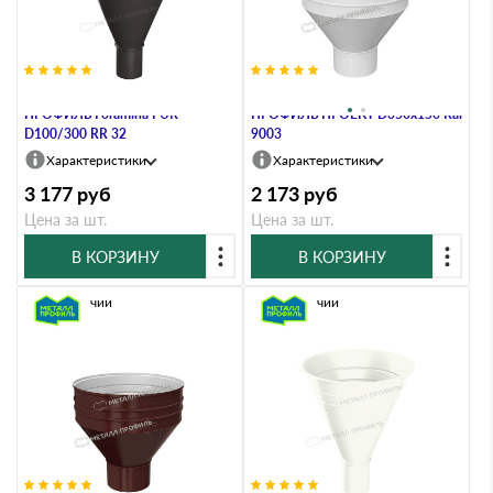
Воронка водосборная МЕТАЛЛ
Воронка водосборная МЕТАЛЛ
ПРОФИЛЬ Foramina PUR
ПРОФИЛЬ ПРОЕКТ D350х150 Ral
D100/300 RR 32
9003
Характеристики
Характеристики
3 177
руб
2 173
руб
Цена за шт.
Цена за шт.
В КОРЗИНУ
В КОРЗИНУ
В наличии
В наличии