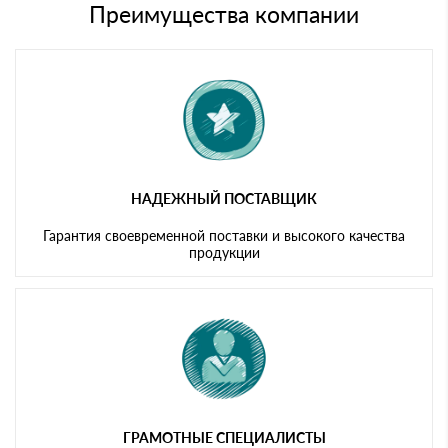
символов
либо Вы забираете товар со склада самовывоза.
Преимущества компании
Мы принимаем платежи с сайта по следующим банковским
картам
НАДЕЖНЫЙ ПОСТАВЩИК
Гарантия своевременной поставки и высокого качества
продукции
ГРАМОТНЫЕ СПЕЦИАЛИСТЫ