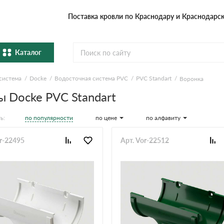
Поставка кровли по Краснодару и Краснодарс
Каталог
система
Docke
Водосточная система PVC
PVC Standart
Воронка
Металлочерепица
Гибка
 Docke PVC Standart
Натуральная керамическая
епица
Фибро
черепица
по популярности
по цене
по алфавиту
ь:
Профнастил и штакетник
Водос
or-22495
Арт. Vor-22512
Комплектующие