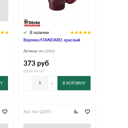
Ондутисс
Ондулина
В наличии
Шифер волновой
Шифер 8-волново
Воронка STANDARD, красный
Артикул:
Vor-22525
373
руб
Цена за шт
-
+
НУ
В КОРЗИНУ
Арт. Vor-22581