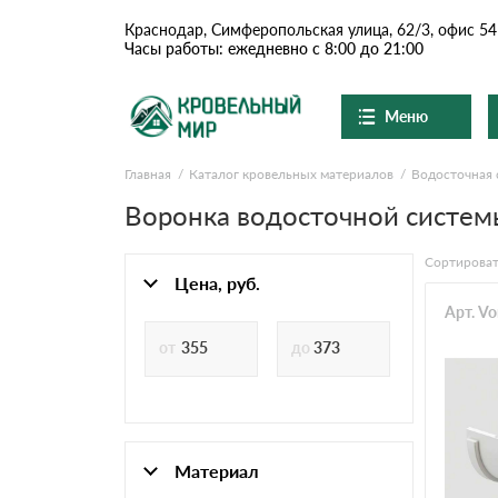
Краснодар, Симферопольская улица, 62/3, офис 54
Часы работы: ежедневно с 8:00 до 21:00
Меню
Главная
Каталог кровельных материалов
Водосточная 
Ондулин и шифер
О компании
Доставка и оплата
Воронка водосточной системы
Вопросы-ответы
Цементно-песчаная чер
Акции
Сортироват
Контакты
Цена, руб.
Сланцевая кровля
Арт. V
Доборные элементы
Ондулин
Материал