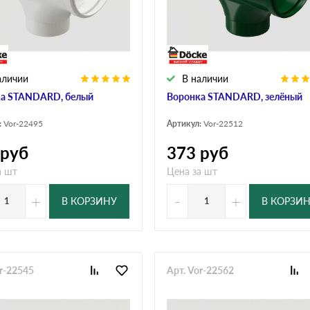
дулин
Ондулин Смарт
аличии
В наличии
кий
Шифер для грядок
а STANDARD, белый
Воронка STANDARD, зелёный
:
Vor-22495
Артикул:
Vor-22512
новой
руб
373
руб
а шт
Цена за шт
+
-
+
В КОРЗИНУ
В КОРЗИ
or-22545
Арт. Vor-22562