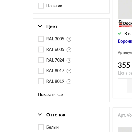
Черепица Он
Пластик
Шифер
Цвет
В н
Шифер плос
RAL 3005
Воронк
RAL 6005
Артикул
RAL 7024
Шифер 7-вол
355
RAL 8017
Цена з
RAL 8019
-
Показать все
Оттенок
Арт. V
Белый