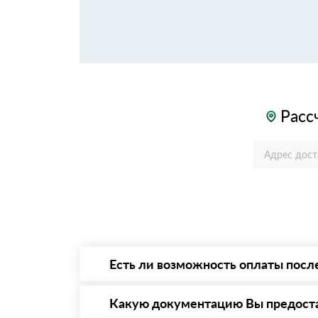
Расс
Есть ли возможность оплаты посл
Да. Самый распространенный способ оплаты 
то Вы вправе от него отказаться.
Какую документацию Вы предост