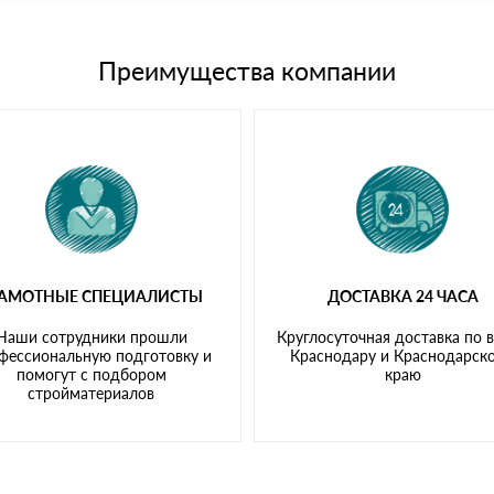
15 и не более 19 символов
е номенклатуру товара, количество. После оплаты осуществляется 
щим банковским картам
Преимущества компании
РАМОТНЫЕ СПЕЦИАЛИСТЫ
ДОСТАВКА 24 ЧАСА
Наши сотрудники прошли
Круглосуточная доставка по 
фессиональную подготовку и
Краснодару и Краснодарск
помогут с подбором
краю
стройматериалов