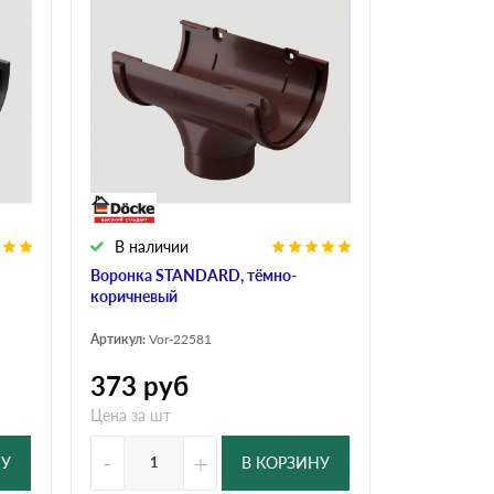
В наличии
Воронка STANDARD, тёмно-
коричневый
Артикул:
Vor-22581
373
руб
Цена за шт
-
+
НУ
В КОРЗИНУ