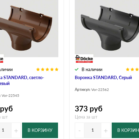
аличии
В наличии
а STANDARD, светло-
Воронка STANDARD, Серый
евый
Артикул:
Vor-22562
:
Vor-22545
руб
373
руб
а шт
Цена за шт
+
-
+
В КОРЗИНУ
В КОРЗИ