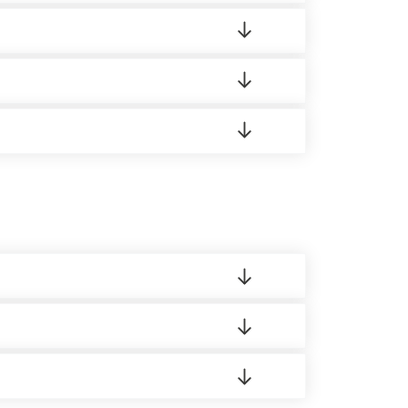
ортную накладную.
редает заявку нашему логисту для оценки
 8:00-21:00.
 материала.