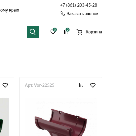
+7 (861) 203-45-28
кому краю
Заказать звонок
0
0
Корзина
я черепица
Рулонная кровля
цементная черепица
Фальцевая кровля
точные системы
Софиты
Арт. Vor-22525
Комплектующие д