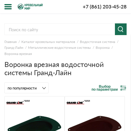
+7 (861) 203-45-28
Меню
О компании
Главная
Каталог кровельных материалов
Водосточная система
Доставка и оплата
Гранд-Лайн
Металлические водосточные системы
Воронка
Воронка врезная
Вопросы-ответы
Воронка врезная водосточной
системы Гранд-Лайн
Акции
Выбор
Контакты
по параметрам
В наличии
В наличии