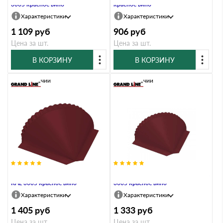
3005 красное вино
красное вино
Характеристики
Характеристики
1 109
руб
906
руб
Цена за шт.
Цена за шт.
В КОРЗИНУ
В КОРЗИНУ
В наличии
В наличии
Заглушка конусная Quarzit lite
Заглушка конусная Satin Мatt RAL
RAL 3005 красное вино
3005 красное вино
Характеристики
Характеристики
1 405
руб
1 333
руб
Цена за шт.
Цена за шт.