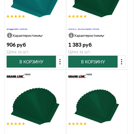
Заглушка конусная PE RAL 5021
Заглушка конусная Atlas RAL
водная синь
6005 зеленый мох
Характеристики
Характеристики
906
руб
1 383
руб
Цена за шт.
Цена за шт.
В КОРЗИНУ
В КОРЗИНУ
В наличии
В наличии
Заглушка конусная Drap RAL
Заглушка конусная Drap ST RAL