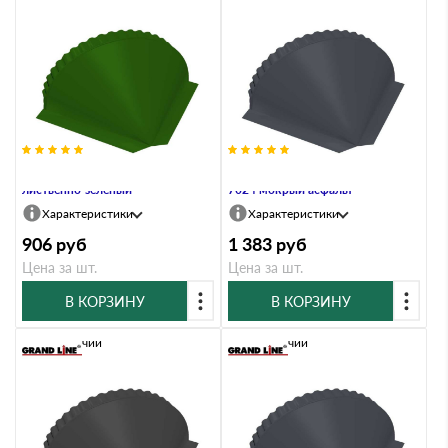
Заглушка конусная PE RAL 6002
Заглушка конусная Atlas RAL
лиственно-зеленый
7024 мокрый асфальт
Характеристики
Характеристики
906
руб
1 383
руб
Цена за шт.
Цена за шт.
В КОРЗИНУ
В КОРЗИНУ
В наличии
В наличии