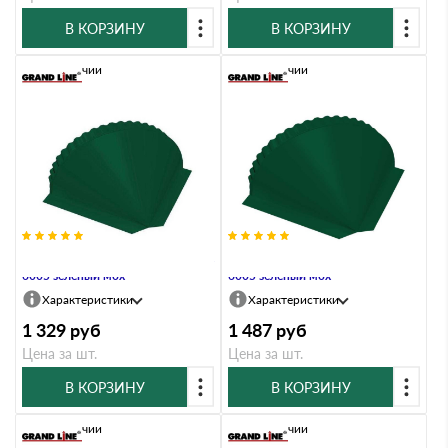
В КОРЗИНУ
В КОРЗИНУ
В наличии
В наличии
Заглушка конусная Satin Мatt RAL
Заглушка конусная Velur RAL
6005 зеленый мох
6005 зеленый мох
Характеристики
Характеристики
1 329
руб
1 487
руб
Цена за шт.
Цена за шт.
В КОРЗИНУ
В КОРЗИНУ
В наличии
В наличии