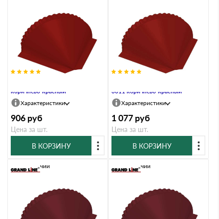
Заглушка конусная PE RAL 3011
Заглушка конусная Satin RAL
коричнево-красный
3011 коричнево-красный
Характеристики
Характеристики
906
руб
1 077
руб
Цена за шт.
Цена за шт.
В КОРЗИНУ
В КОРЗИНУ
В наличии
В наличии