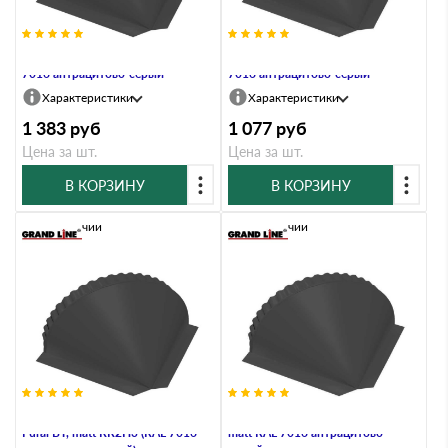
Заглушка конусная Atlas RAL
Заглушка конусная Drap ST RAL
7016 антрацитово-серый
7016 антрацитово-серый
Характеристики
Характеристики
1 383
руб
1 077
руб
Цена за шт.
Цена за шт.
В КОРЗИНУ
В КОРЗИНУ
В наличии
В наличии
Заглушка конусная GreenCoat
Заглушка конусная Quarzit PRO
Pural BT, matt RR2Н3 (RAL 7016
matt RAL 7016 антрацитово-