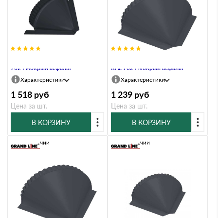
Заглушка конусная Quarzit RAL
Заглушка конусная Rooftop Matte
7024 мокрый асфальт
RAL 7024 мокрый асфальт
Характеристики
Характеристики
1 518
руб
1 239
руб
Цена за шт.
Цена за шт.
В КОРЗИНУ
В КОРЗИНУ
В наличии
В наличии