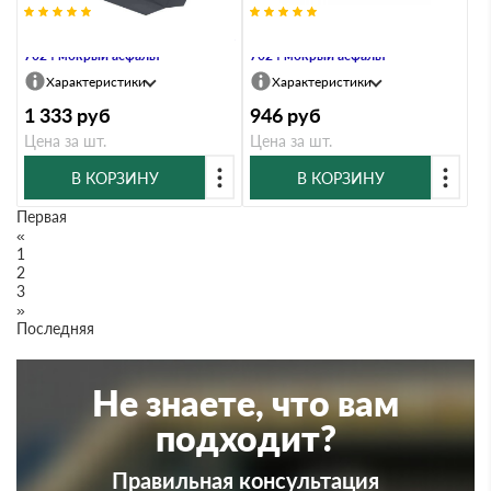
Заглушка конусная Satin Мatt RAL
Заглушка конусная Satin RAL
7024 мокрый асфальт
7024 мокрый асфальт
Характеристики
Характеристики
1 333
руб
946
руб
Цена за шт.
Цена за шт.
В КОРЗИНУ
В КОРЗИНУ
Первая
«
1
2
3
»
Последняя
Не знаете, что вам
подходит?
Правильная консультация