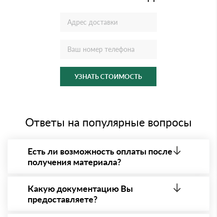
УЗНАТЬ СТОИМОСТЬ
Ответы на популярные вопросы
Есть ли возможность оплаты после
получения материала?
Да. Самый распространенный способ оплаты у нас
- оплата по факту получения товара. При этом,
Какую документацию Вы
если доставленный товар был ненадлежащего
предоставляете?
качества, то Вы вправе от него отказаться.
С каждой товарной позицией мы предоставляем