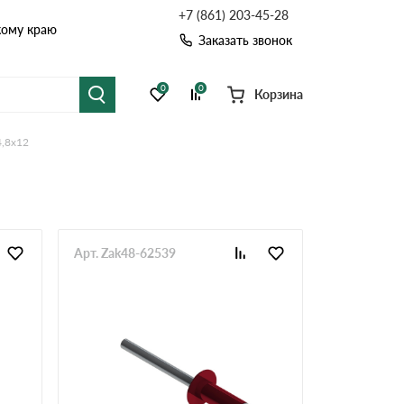
+7 (861) 203-45-28
кому краю
Заказать звонок
0
0
Корзина
4,8х12
я черепица
Рулонная кровля
цементная черепица
Фальцевая кровля
точные системы
Софиты
Арт. Zak48-62539
Комплектующие д