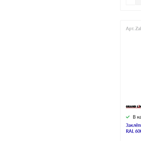
Арт. Z
В н
Заклёп
RAL 60