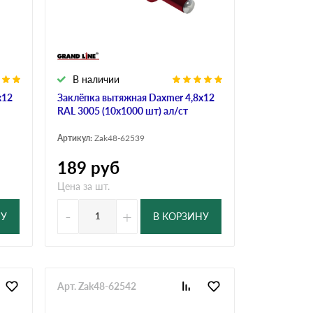
Ондутисс
Ондулина
В наличии
Шифер волновой
Шифер 8-волново
х12
Заклёпка вытяжная Daxmer 4,8х12
RAL 3005 (10х1000 шт) ал/ст
Артикул:
Zak48-62539
189
руб
Цена за шт.
-
+
НУ
В КОРЗИНУ
Арт. Zak48-62542