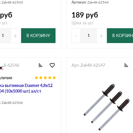
:
Zak48-62543
Артикул:
Zak48-62544
руб
189
руб
 шт.
Цена за шт.
+
-
+
В КОРЗИНУ
В КОРЗИ
ak48-62546
Арт. Zak48-62547
аличии
ка вытяжная Daxmer 4,8х12
04 (10х1000 шт) ал/ст
:
Zak48-62546