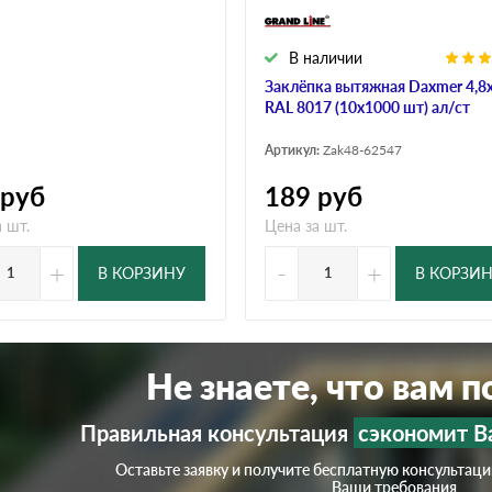
В наличии
Заклёпка вытяжная Daxmer 4,8
RAL 8017 (10х1000 шт) ал/ст
Артикул:
Zak48-62547
руб
189
руб
 шт.
Цена за шт.
+
-
+
В КОРЗИНУ
В КОРЗИ
Не знаете, что вам 
Правильная консультация
сэкономит В
Оставьте заявку и получите бесплатную консультац
Ваши требования