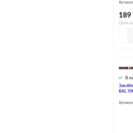
Артикул
189
Цена за
-
Арт. Z
В н
Заклёп
RAL 70
Артикул