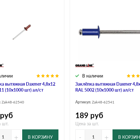
аличии
В наличии
ка вытяжная Daxmer 4,8х12
Заклёпка вытяжная Daxmer 4,8
11 (10х1000 шт) ал/ст
RAL 5002 (10х1000 шт) ал/ст
:
Zak48-62540
Артикул:
Zak48-62541
руб
189
руб
 шт.
Цена за шт.
+
-
+
В КОРЗИНУ
В КОРЗИ