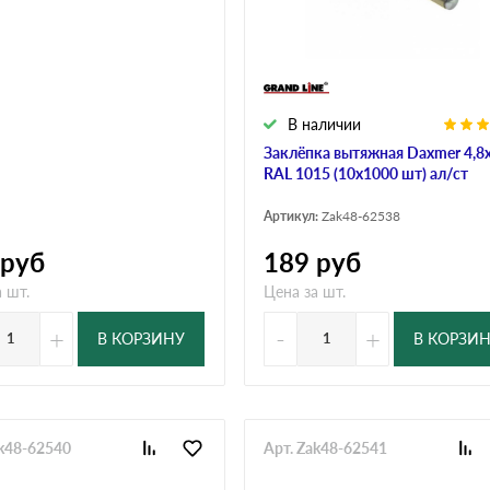
дулин
Ондулин Смарт
В наличии
кий
Шифер для грядок
Заклёпка вытяжная Daxmer 4,8
RAL 1015 (10х1000 шт) ал/ст
Артикул:
Zak48-62538
новой
руб
189
руб
 шт.
Цена за шт.
+
-
+
В КОРЗИНУ
В КОРЗИ
ak48-62540
Арт. Zak48-62541