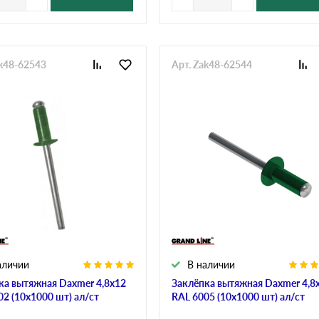
ak48-62543
Арт. Zak48-62544
аличии
В наличии
ка вытяжная Daxmer 4,8х12
Заклёпка вытяжная Daxmer 4,8
02 (10х1000 шт) ал/ст
RAL 6005 (10х1000 шт) ал/ст