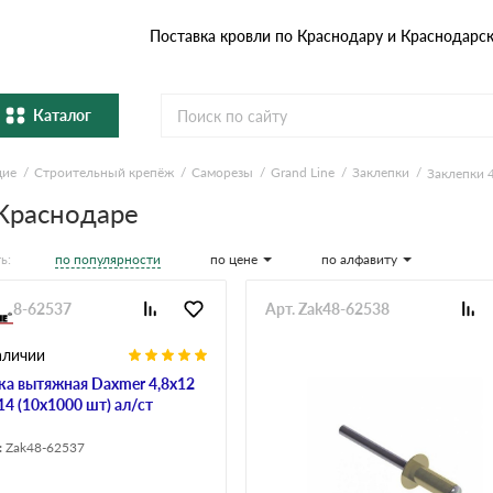
Поставка кровли по Краснодару и Краснодарс
Каталог
щие
Строительный крепёж
Саморезы
Grand Line
Заклепки
Заклепки 
Металлочерепица
Гибка
 Краснодаре
Натуральная керамическая
епица
Фибро
черепица
по популярности
по цене
по алфавиту
ь:
Профнастил и штакетник
Водос
ak48-62537
Арт. Zak48-62538
аличии
Комплектующие
ка вытяжная Daxmer 4,8х12
14 (10х1000 шт) ал/ст
:
Zak48-62537