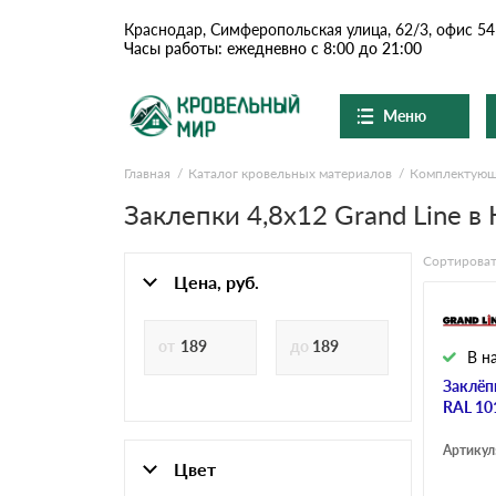
Краснодар, Симферопольская улица, 62/3, офис 54
Часы работы: ежедневно с 8:00 до 21:00
Меню
Главная
Каталог кровельных материалов
Комплектую
Ондулин и шифер
О компании
Доставка и оплата
Заклепки 4,8х12 Grand Line в
Вопросы-ответы
Цементно-песчаная чер
Акции
Сортироват
Контакты
Цена, руб.
Сланцевая кровля
Арт. Z
В н
Доборные элементы
Заклёп
RAL 10
Ондулин
Артикул
Цвет