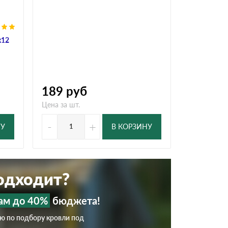
х12
189
руб
Цена за шт.
-
+
НУ
В КОРЗИНУ
подходит?
ам до 40%
бюджета!
ию по подбору кровли под