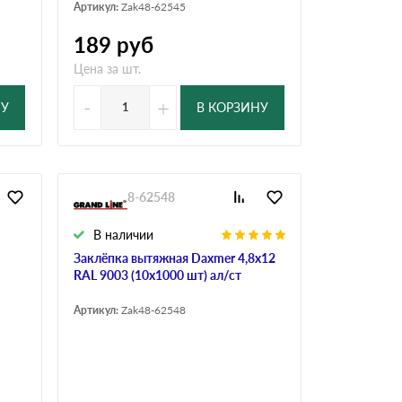
Артикул:
Zak48-62545
189
руб
Цена за шт.
-
+
НУ
В КОРЗИНУ
Арт. Zak48-62548
В наличии
Заклёпка вытяжная Daxmer 4,8х12
RAL 9003 (10х1000 шт) ал/ст
Артикул:
Zak48-62548