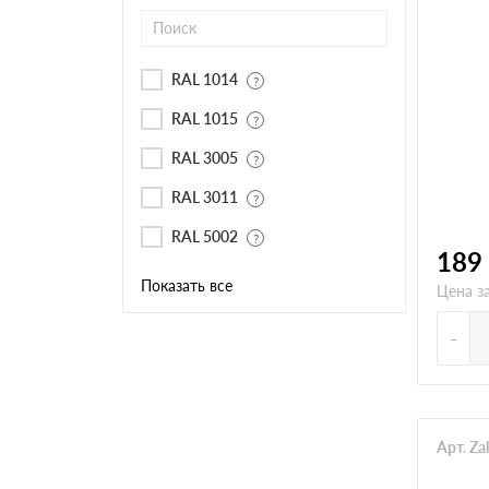
Черепица Он
Шифер
RAL 1014
RAL 1015
Шифер плос
RAL 3005
RAL 3011
Шифер 7-вол
RAL 5002
189
Показать все
Цена за
-
Арт. Z