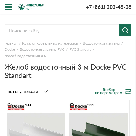
+7 (861) 203-45-28
Меню
О компании
Главная
Каталог кровельных материалов
Водосточная система
Доставка и оплата
Docke
Водосточная система PVC
PVC Standart
Желоб водосточный 3 м
Вопросы-ответы
Желоб водосточный 3 м Docke PVC
Standart
Акции
Выбор
Контакты
по параметрам
В наличии
В наличии