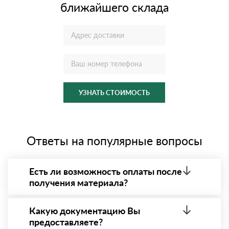
ближайшего склада
УЗНАТЬ СТОИМОСТЬ
Ответы на популярные вопросы
Есть ли возможность оплаты после
получения материала?
Да. Самый распространенный способ оплаты у нас
- оплата по факту получения товара. При этом,
Какую документацию Вы
если доставленный товар был ненадлежащего
предоставляете?
качества, то Вы вправе от него отказаться.