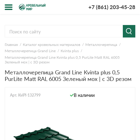
+7 (861) 203-45-28
Меню
О компании
Главная
Каталог кровельных материалов
Металлочерепица
Доставка и оплата
Металлочерепица Grand Line
Kvinta plus
Металлочерепица Grand Line Kvinta plus 0,5 PurLite Matt RAL 6005
Вопросы-ответы
Зеленый мох | с 3D резом
Металлочерепица Grand Line Kvinta plus 0,5
PurLite Matt RAL 6005 Зеленый мох | с 3D резом
Акции
Контакты
В наличии
Арт. KviPl-132799