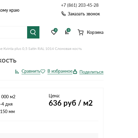
+7 (861) 203-45-28
кому краю
Заказать звонок
0
0
Корзина
 Kvinta plus 0,5 Satin RAL 1014 Слоновая кость
я черепица
Рулонная кровля
кость
цементная черепица
Фальцевая кровля
Поделиться
точные системы
Софиты
Цена:
 000 м2
636
руб / м2
-4 дня
150 мм
Комплектующие д