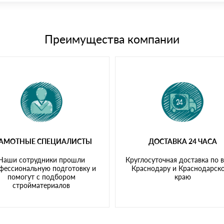
15 и не более 19 символов
е номенклатуру товара, количество. После оплаты осуществляется 
щим банковским картам
Преимущества компании
РАМОТНЫЕ СПЕЦИАЛИСТЫ
ДОСТАВКА 24 ЧАСА
Наши сотрудники прошли
Круглосуточная доставка по 
фессиональную подготовку и
Краснодару и Краснодарск
помогут с подбором
краю
стройматериалов