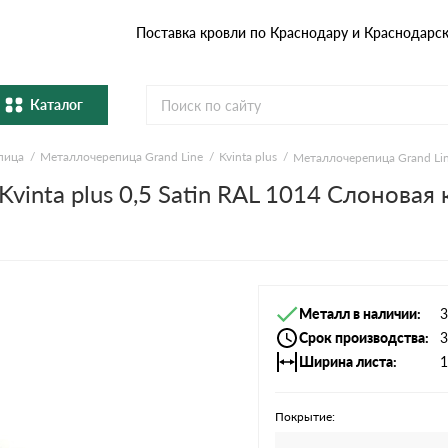
Поставка кровли по Краснодару и Краснодарс
Каталог
пица
Металлочерепица Grand Line
Kvinta plus
Металлочерепица Grand Line
Металлочерепица
Гибка
vinta plus 0,5 Satin RAL 1014 Слоновая 
Натуральная керамическая
епица
Фибро
черепица
Профнастил и штакетник
Водос
Металл в наличии
3
Комплектующие
Срок производства
3
Ширина листа
1
Покрытие: