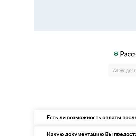
Расс
Есть ли возможность оплаты посл
Да. Самый распространенный способ оплаты 
то Вы вправе от него отказаться.
Какую документацию Вы предост