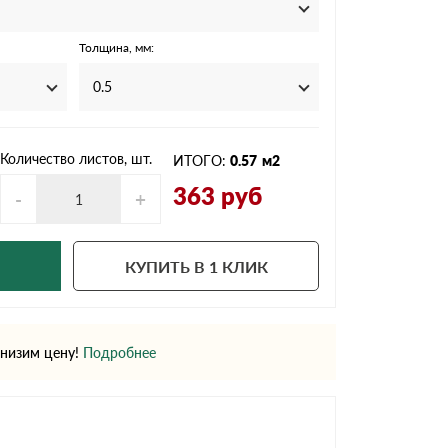
Ондутисс
Ондулина
Толщина, мм:
0.5
Шифер волновой
Шифер 8-волново
Количество листов, шт.
ИТОГО:
0.57
м2
363
руб
-
+
КУПИТЬ В 1 КЛИК
низим цену!
Подробнее