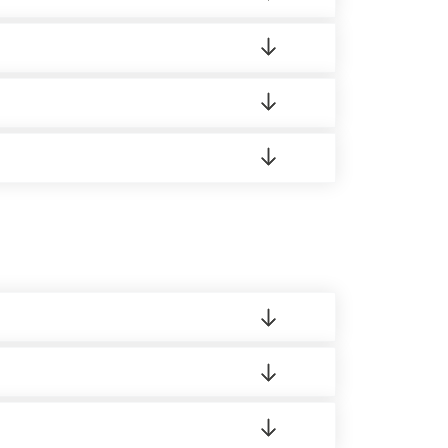
ортную накладную.
редает заявку нашему логисту для оценки
 8:00-21:00.
 материала.