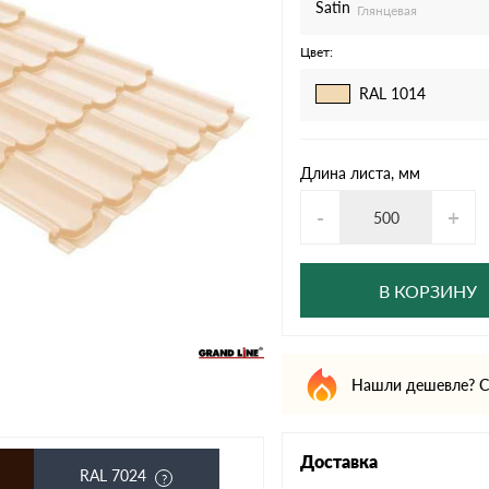
дулин
Ондулин Смарт
Satin
Глянцевая
Цвет:
RAL 1014
кий
Шифер для грядок
Длина листа, мм
-
+
новой
В КОРЗИНУ
Нашли дешевле? С
Доставка
RAL 7024