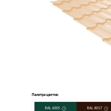
Черепица Он
Шифер
Шифер плос
Шифер 7-вол
Палитра цветов:
RAL 6005
RAL 8017