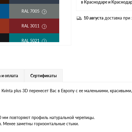
в Краснодаре и Краснода
RAL 7005
10 августа
доставка при 
RAL 3011
RAL 5021
RAL 1018
RAL 6020
 и оплата
Сертификаты
RAL 6019
vinta plus 3D перенесет Вас в Европу с ее маленькими, красивым
RR 32
RR 23
30 мм повторяют профиль натуральной черепицы.
. Менее заметны горизонтальные стыки.