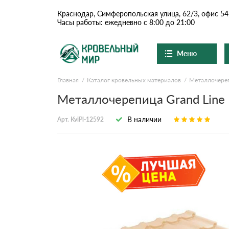
Краснодар, Симферопольская улица, 62/3, офис 54
Часы работы: ежедневно с 8:00 до 21:00
Меню
Главная
Каталог кровельных материалов
Металлочере
Ондулин и шифер
О компании
Доставка и оплата
Металлочерепица Grand Line K
Вопросы-ответы
Цементно-песчаная чер
Акции
В наличии
Арт. KviPl-12592
Контакты
Сланцевая кровля
Доборные элементы
Ондулин