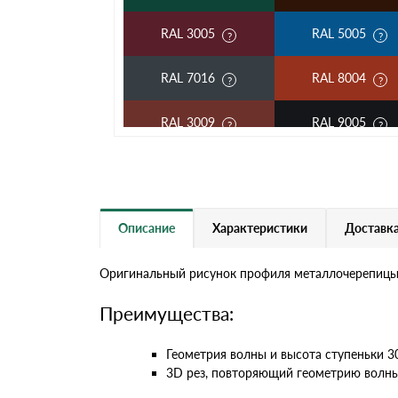
RAL 3005
RAL 5005
RAL 7016
RAL 8004
RAL 3009
RAL 9005
RAL 2004
RAL 5002
RAL 3003
RAL 6002
Описание
Характеристики
Доставка
RAL 7004
RAL 1015
Оригинальный рисунок профиля металлочерепицы K
RAL 9003
RAL 9006
Преимущества:
RR 11
RR 29
Геометрия волны и высота ступеньки 
3D рез, повторяющий геометрию волны
RR 33
RR 750