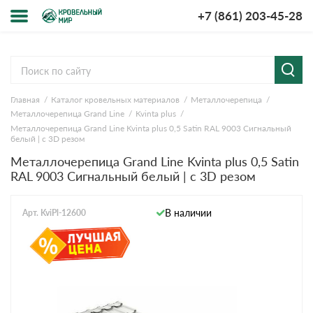
+7 (861) 203-45-28
Меню
О компании
Главная
Каталог кровельных материалов
Металлочерепица
Доставка и оплата
Металлочерепица Grand Line
Kvinta plus
Металлочерепица Grand Line Kvinta plus 0,5 Satin RAL 9003 Сигнальный
Вопросы-ответы
белый | c 3D резом
Металлочерепица Grand Line Kvinta plus 0,5 Satin
RAL 9003 Сигнальный белый | c 3D резом
Акции
Контакты
В наличии
Арт. KviPl-12600