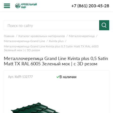
+7 (861) 203-45-28
Меню
О компании
Главная
Каталог кровельных материалов
Металлочерепица
Доставка и оплата
Металлочерепица Grand Line
Kvinta plus
Металлочерепица Grand Line Kvinta plus 0,5 Satin Matt TX RAL 6005
Вопросы-ответы
Зеленый мох | с 3D резом
Металлочерепица Grand Line Kvinta plus 0,5 Satin
Matt TX RAL 6005 Зеленый мох | с 3D резом
Акции
Контакты
В наличии
Арт. KviPl-132777