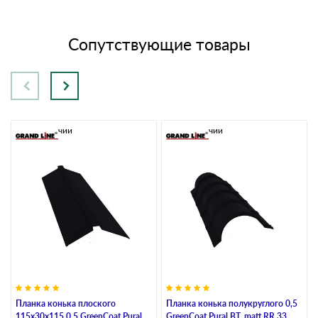
Сопутствующие товары
В наличии
В наличии
Планка конька плоского
Планка конька полукруглого 0,5
115х30х115 0,5 GreenCoat Pural
GreenCoat Pural BT, matt RR 33