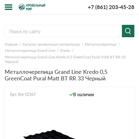
+7 (861) 203-45-28
Меню
О компании
Главная
Каталог кровельных материалов
Металлочерепица
Доставка и оплата
Металлочерепица Grand Line
Kredo
Металлочерепица Grand Line Kredo 0,5 GreenCoat Pural Matt BT RR 33
Вопросы-ответы
Черный
Металлочерепица Grand Line Kredo 0,5
GreenCoat Pural Matt BT RR 33 Черный
Акции
Контакты
В наличии
Арт. Kre-12367