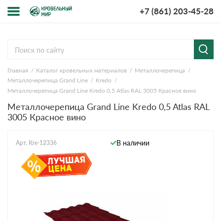
+7 (861) 203-45-28
Меню
О компании
Главная
Каталог кровельных материалов
Металлочерепица
Доставка и оплата
Металлочерепица Grand Line
Kredo
Металлочерепица Grand Line Kredo 0,5 Atlas RAL 3005 Красное вино
Вопросы-ответы
Металлочерепица Grand Line Kredo 0,5 Atlas RAL
3005 Красное вино
Акции
В наличии
Арт. Kre-12336
Контакты