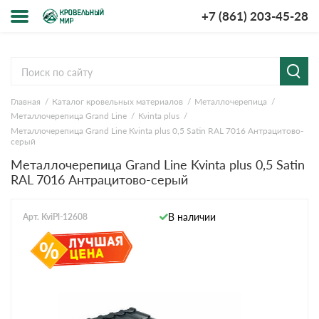
+7 (861) 203-45-28
Меню
О компании
Главная
Каталог кровельных материалов
Металлочерепица
Доставка и оплата
Металлочерепица Grand Line
Kvinta plus
Металлочерепица Grand Line Kvinta plus 0,5 Satin RAL 7016 Антрацитово-
Вопросы-ответы
серый
Металлочерепица Grand Line Kvinta plus 0,5 Satin
RAL 7016 Антрацитово-серый
Акции
Контакты
В наличии
Арт. KviPl-12608