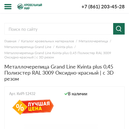
+7 (861) 203-45-28
Меню
О компании
Главная
Каталог кровельных материалов
Металлочерепица
Доставка и оплата
Металлочерепица Grand Line
Kvinta plus
Металлочерепица Grand Line Kvinta plus 0,45 Полиэстер RAL 3009
Вопросы-ответы
Оксидно-красный | c 3D резом
Металлочерепица Grand Line Kvinta plus 0,45
Полиэстер RAL 3009 Оксидно-красный | c 3D
Акции
резом
Контакты
В наличии
Арт. KviPl-12432