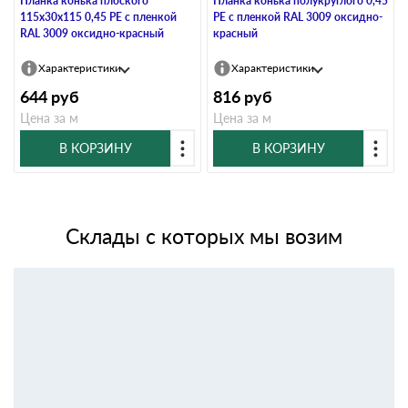
Планка конька плоского
Планка конька полукруглого 0,45
115х30х115 0,45 PE с пленкой
PE с пленкой RAL 3009 оксидно-
RAL 3009 оксидно-красный
красный
Характеристики
Характеристики
644
руб
816
руб
Цена за м
Цена за м
В КОРЗИНУ
В КОРЗИНУ
Склады с которых мы возим